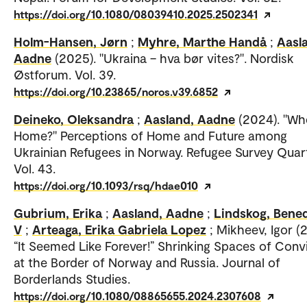
https://doi.org/10.1080/08039410.2025.2502341
Holm-Hansen, Jørn
;
Myhre, Marthe Handå
;
Aasl
Aadne
(2025). "Ukraina – hva bør vites?". Nordisk
Østforum. Vol. 39.
https://doi.org/10.23865/noros.v39.6852
Deineko, Oleksandra
;
Aasland, Aadne
(2024). "Wh
Home?" Perceptions of Home and Future among
Ukrainian Refugees in Norway. Refugee Survey Quart
Vol. 43.
https://doi.org/10.1093/rsq/hdae010
Gubrium, Erika
;
Aasland, Aadne
;
Lindskog, Bened
V
;
Arteaga, Erika Gabriela Lopez
; Mikheev, Igor (
“It Seemed Like Forever!” Shrinking Spaces of Convi
at the Border of Norway and Russia. Journal of
Borderlands Studies.
https://doi.org/10.1080/08865655.2024.2307608