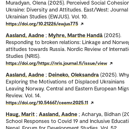
Muradyan, Olena (2025). Perceived Social Cohesion
Ukraine: Diversity and Attitudes. East/West: Journal
Ukrainian Studies (EWJUS). Vol. 10.
https://doi.org/10.21226/ewjus775
Aasland, Aadne
;
Myhre, Marthe Handå
(2025).
Responding to broken relations: Linkage and Norwe
attitudes towards Russia. Nordic Review of Internat
Studies (NRIS).
https://doi.org/https://nris.journal.fi/issue/view
Aasland, Aadne
;
Deineko, Oleksandra
(2025). Why
Exploring the Motivations of Displaced Ukrainians
Leaving Norway. Central and Eastern European Migr
Review. Vol. 14.
https://doi.org/10.54667/ceemr.2025.11
Haug, Marit
;
Aasland, Aadne
; Acharya, Bidhan (2
School Responses to Covid 19 and Inclusive Educati
Nepal. Forum for Development Studies. Vol. 52.