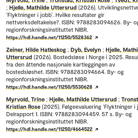
;
Hjelle, Mathilde Uttersrud
(2026). Utviklingsnettv
‘Flyktninger i jobb’. Hvilke resultater gir
nettverksdeltakelse?. ISBN: 9788283094626. By- o
regionforskningsinstituttet NIBR.
https://hdl.handle.net/11250/5528362
Zeiner, Hilde Hatleskog
;
Dyb, Evelyn
;
Hjelle, Math
Uttersrud
(2026). Bostedsløse i Norge i 2025. Resu
fra den åttende nasjonale kartleggingen av
bostedsløshet. ISBN: 9788283094664. By- og
regionforskningsinstituttet NIBR.
https://hdl.handle.net/11250/5530628
Myrvold, Trine
;
Hjelle, Mathilde Uttersrud
;
Tronst
Kristian Rose
(2025). Følgeevaluering ‘Flyktninger i 
Delrapport 1. ISBN: 9788283094459. 57 s. By- og
regionforskningsinstituttet NIBR.
https://hdl.handle.net/11250/4664522