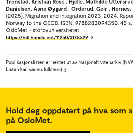
Tronstad, Kristian Rose
;
Hjelle, Mathilde Uttersru
Danielsen, Åsne Øygard
;
Orderud, Geir
;
Hernes, 
(2025). Migration and Integration 2023–2024. Repor
Norway to the OECD. ISBN: 9788283094350. 45 s.
OsloMet - storbyuniversitetet.
https://hdl.handle.net/11250/3178329
Publikasjonslisten er hentet ut av Nasjonalt vitenarkiv (NVA
Listen kan være ufullstendig.
Hold deg oppdatert på hva som s
på OsloMet.