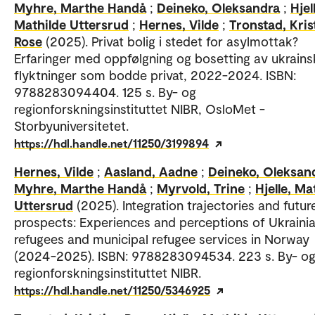
Myhre, Marthe Handå
;
Deineko, Oleksandra
;
Hjel
Mathilde Uttersrud
;
Hernes, Vilde
;
Tronstad, Kris
Rose
(2025). Privat bolig i stedet for asylmottak?
Erfaringer med oppfølgning og bosetting av ukrains
flyktninger som bodde privat, 2022-2024. ISBN:
9788283094404. 125 s. By- og
regionforskningsinstituttet NIBR, OsloMet -
Storbyuniversitetet.
https://hdl.handle.net/11250/3199894
Hernes, Vilde
;
Aasland, Aadne
;
Deineko, Oleksan
Myhre, Marthe Handå
;
Myrvold, Trine
;
Hjelle, Ma
Uttersrud
(2025). Integration trajectories and futur
prospects: Experiences and perceptions of Ukraini
refugees and municipal refugee services in Norway
(2024-2025). ISBN: 9788283094534. 223 s. By- o
regionforskningsinstituttet NIBR.
https://hdl.handle.net/11250/5346925