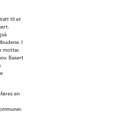
att til et
ert.
gså
ilbudene. I
e mottar,
ov. Basert
s
de
mføres en
-kommuner.