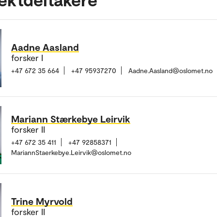
Aadne Aasland
forsker I
+47 672 35 664
+47 95937270
Aadne.Aasland@oslomet.no
Mariann Stærkebye Leirvik
forsker II
+47 672 35 411
+47 92858371
MariannStaerkebye.Leirvik@oslomet.no
Trine Myrvold
forsker II