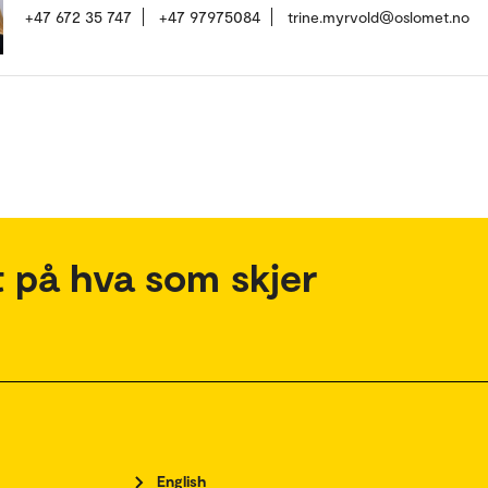
+47 672 35 747
+47 97975084
trine.myrvold@oslomet.no
 på hva som skjer
English