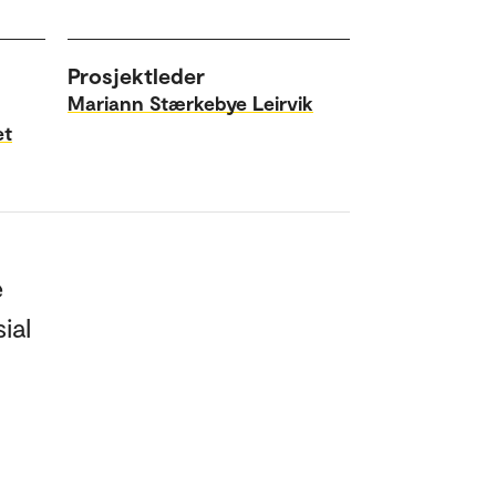
Prosjektleder
Mariann Stærkebye Leirvik
et
e
ial