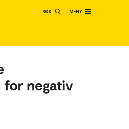
SØK
MENY
e
 for negativ