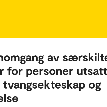
nnomgang av særskilt
r for personer utsatt
l, tvangsekteskap og
else