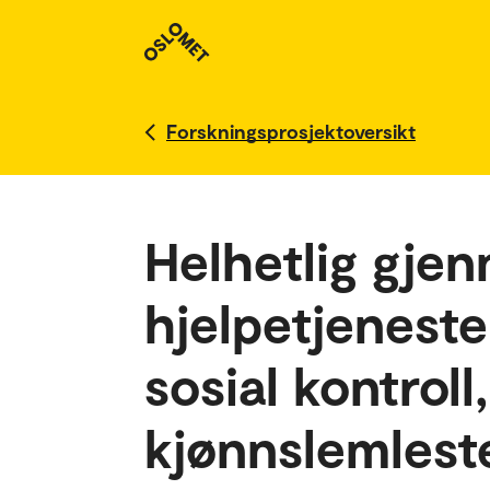
Forskningsprosjektoversikt
Helhetlig gje
hjelpetjeneste
sosial kontrol
kjønnslemlest