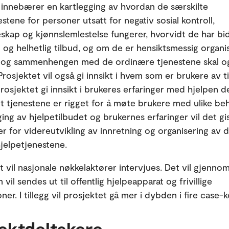
 innebærer en kartlegging av hvordan de særskilte
stene for personer utsatt for negativ sosial kontroll,
skap og kjønnslemlestelse fungerer, hvorvidt de har bidr
g og helhetlig tilbud, og om de er hensiktsmessig organis
t og sammenhengen med de ordinære tjenestene skal o
rosjektet vil også gi innsikt i hvem som er brukere av t
 prosjektet gi innsikt i brukeres erfaringer med hjelpen d
t tjenestene er rigget for å møte brukere med ulike beh
ging av hjelpetilbudet og brukernes erfaringer vil det gi
er for videreutvikling av innretning og organisering av 
hjelpetjenestene.
et vil nasjonale nøkkelaktører intervjues. Det vil gjenno
vil sendes ut til offentlig hjelpeapparat og frivillige
ner. I tillegg vil prosjektet gå mer i dybden i fire case
ektdeltakere