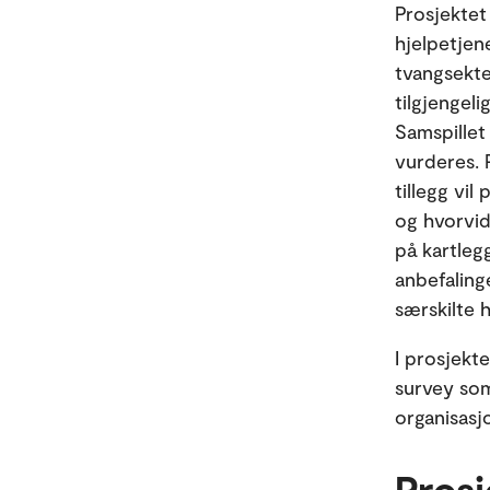
Prosjektet
hjelpetjene
tvangsekte
tilgjengeli
Samspille
vurderes. P
tillegg vil
og hvorvid
på kartleg
anbefaling
særskilte 
I prosjekt
survey som 
organisasjo
Prosj