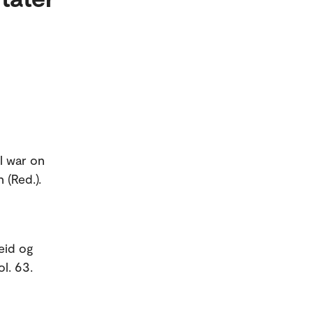
al war on
 (Red.).
eid og
l. 63.