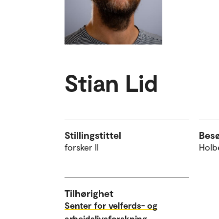
Stian Lid
Stillingstittel
Bes
forsker II
Holbe
Tilhørighet
Senter for velferds- og
arbeidslivsforskning