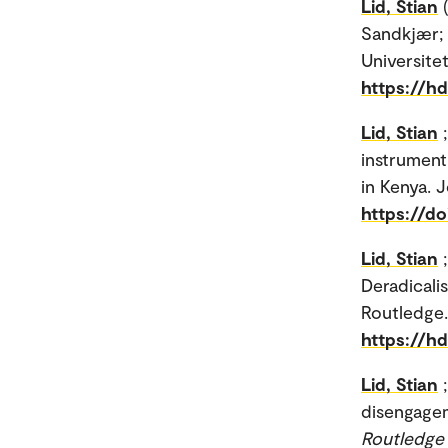
Lid, Stian
Sandkjær; 
Universitet
https://h
Lid, Stian
instrument
in Kenya. 
https://d
Lid, Stian
Deradicali
Routledge.
https://h
Lid, Stian
disengageme
Routledge