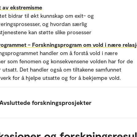
t av ekstremisme
tet bidrar til økt kunnskap om exit- og
reringsprosesser, og hvordan særlig
stjenestene kan støtte slike prosesser
rogrammet – Forskningsprogram om vold i nære relas
ngsprogrammet handler om å forstå vold i nære
ner som fenomen og konsekvensene volden har for de
r utsatt. Det handler også om tiltakene samfunnet
i verk for å hjelpe utsatte og for å bekjempe vold.
Avsluttede forskningsprosjekter
kasjoner og forskningsresul