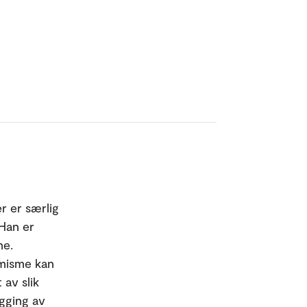
r er særlig
 Han er
me.
emisme kan
 av slik
ygging av