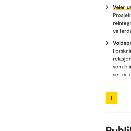
Veier u
Prosjek
reinteg
velferd
Voldsp
Forskni
relasjo
som bli
setter 
Publi