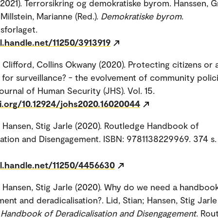
(2021). Terrorsikring og demokratiske byrom. Hanssen, G
Millstein, Marianne (Red.).
Demokratiske byrom
.
sforlaget.
dl.handle.net/11250/3913919
; Clifford, Collins Okwany (2020). Protecting citizens or 
 for surveillance? - the evolvement of community poli
Journal of Human Security (JHS). Vol. 15.
oi.org/10.12924/johs2020.16020044
; Hansen, Stig Jarle (2020). Routledge Handbook of
sation and Disengagement. ISBN: 9781138229969. 374 s.
dl.handle.net/11250/4456630
; Hansen, Stig Jarle (2020). Why do we need a handboo
nt and deradicalisation?. Lid, Stian; Hansen, Stig Jarle 
 Handbook of Deradicalisation and Disengagement
. Rou