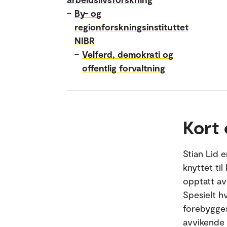
–
By- og
regionforskningsinstituttet
NIBR
–
Velferd, demokrati og
offentlig forvaltning
Kort
Stian Lid 
knyttet til
opptatt av
Spesielt h
forebygges,
avvikende a