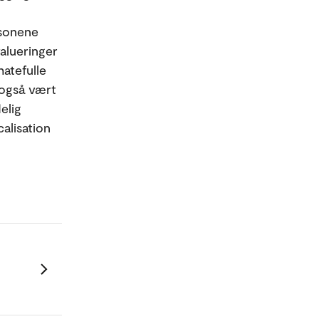
rsonene
valueringer
atefulle
 også vært
elig
alisation