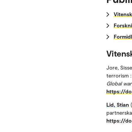
Vitensk
Forskni
Formidl
Vitens
Jore, Siss
terrorism 
Global war
https://d
Lid, Stian
partnerskap
https://do