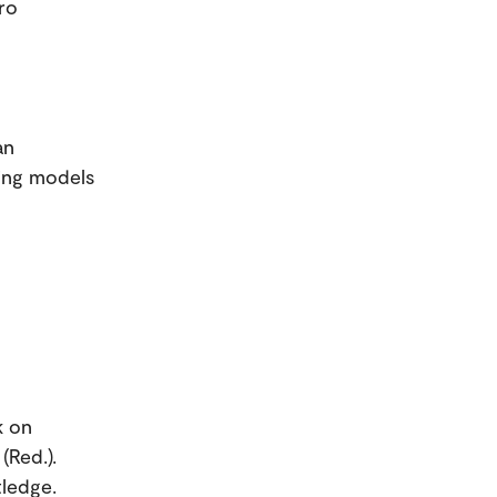
ro
an
cing models
k on
(Red.).
tledge.