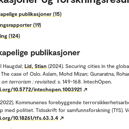
apelige publikasjoner (15)
ngsrapporter (19)
ing (124)
kapelige publikasjoner
el Haugdal;
Lid, Stian
(2024). Securing cities in the glob
: The case of Oslo. Aslam, Mohd Mizan; Gunaratna, Rohan
 on terrorism : revisited
. s. 149-168. IntechOpen.
oi.org/10.5772/intechopen.1003921
(2022). Kommunenes forebyggende terrorsikkerhetsarb
 med politiet. Tidsskrift for samfunnsforskning (TfS). Vo
i.org/10.18261/tfs.63.3.4