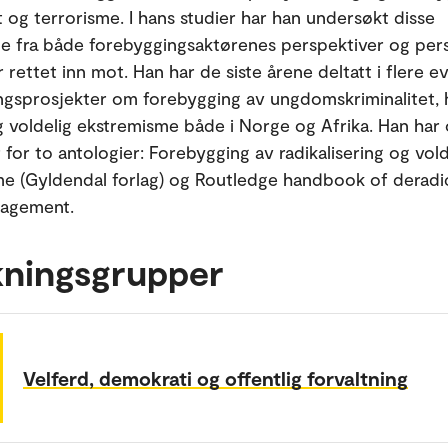
t og terrorisme. I hans studier har han undersøkt disse
e fra både forebyggingsaktørenes perspektiver og pe
r rettet inn mot. Han har de siste årene deltatt i flere e
ngsprosjekter om forebygging av ungdomskriminalitet, h
g voldelig ekstremisme både i Norge og Afrika. Han har
 for to antologier: Forebygging av radikalisering og vold
e (Gyldendal forlag) og Routledge handbook of deradic
gagement.
kningsgrupper
Velferd, demokrati og offentlig forvaltning