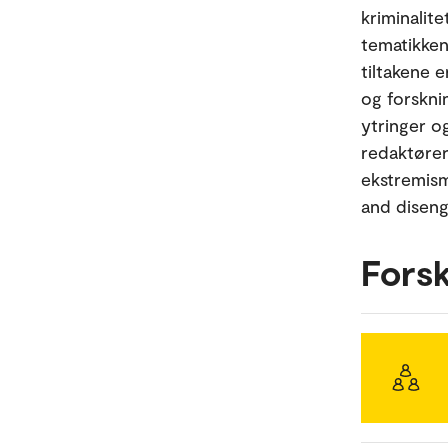
kriminalite
tematikken
tiltakene e
og forskni
ytringer o
redaktører
ekstremism
and disen
Fors