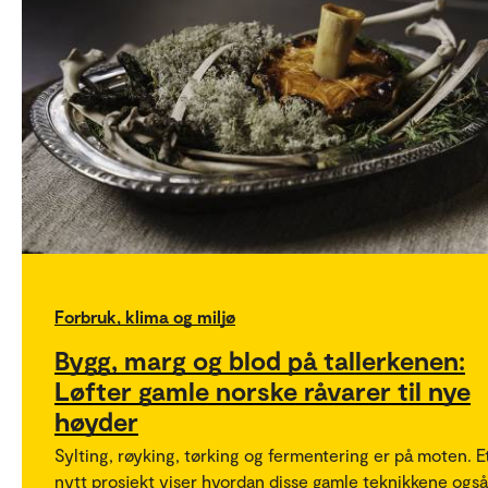
Forbruk, klima og miljø
Bygg, marg og blod på tallerkenen:
Løfter gamle norske råvarer til nye
høyder
Sylting, røyking, tørking og fermentering er på moten. E
nytt prosjekt viser hvordan disse gamle teknikkene også