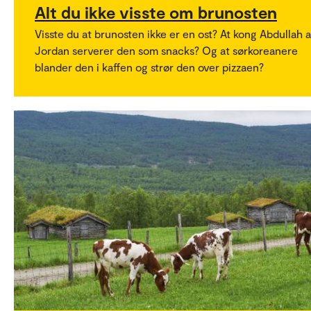
Alt du ikke visste om brunosten
Visste du at brunosten ikke er en ost? At kong Abdullah 
Jordan serverer den som snacks? Og at sørkoreanere
blander den i kaffen og strør den over pizzaen?