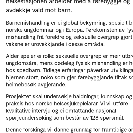
helsestasjonen arbeider med å førebyggje og
avdekkje vald mot barn.
Barnemishandling er ei global bekymring, spesielt b
norske ungdommar og i Europa. Førekomsten av fys
mishandling frå foreldre og seksuelle overgrep gjort
vaksne er urovekkjande i desse områda.
Alder speler ei rolle: seksuelle overgrep er meir utbr
ungdomsåra, mens dødeleg fysisk mishandling er h
hos spedbarn. Tidlege erfaringar påverkar utvikling
hjernen stort, noko som gjer førebyggjande tiltak 
heimebesøk avgjerande.
Prosjektet skal undersøkje haldningar, kunnskap og
praksis hos norske helsesjukepleiarar. Vi vil utføre
kvalitative intervju og ei omfattande nasjonal
spørjeundersøking som består av 128 spørsmål.
Denne forskinga vil danne grunnlag for framtidige ar