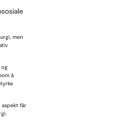
sosiale
rurgi, men
ativ
 og
nnom å
styrke
 aspekt får
gi.