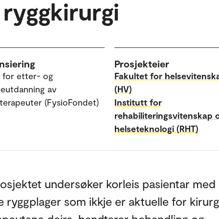
 ryggkirurgi
nsiering
Prosjekteier
 for etter- og
Fakultet for helsevitensk
reutdanning av
(HV)
oterapeuter (FysioFondet)
Institutt for
rehabiliteringsvitenskap 
helseteknologi (RHT)
osjektet undersøker korleis pasientar med
e ryggplager som ikkje er aktuelle for kirurg
apeutane deira, handterer behandling og