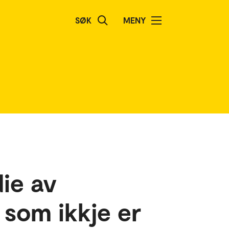
SØK
MENY
die av
 som ikkje er