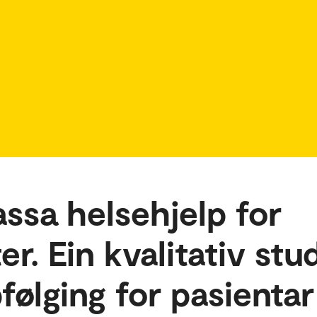
assa helsehjelp for
r. Ein kvalitativ stu
følging for pasientar