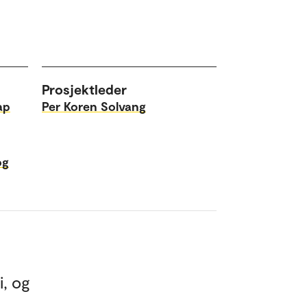
Prosjektleder
ap
Per Koren Solvang
og
i, og