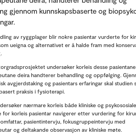
ing gjennom kunnskapsbaserte og biopsyko
ngar.
ling av ryggplager blir nokre pasientar vurderte for ki
 som ueigna og alternativet er å halde fram med konserv
.
orgradsprosjektet undersøker korleis desse pasientane
eutane deira handterer behandling og oppfølging. Gje
isk avgjerdstaking og pasientars erfaringar skal studien 
asert praksis i fysioterapi.
dersøker nærmare korleis både kliniske og psykososiale
 for korleis pasientar navigerer etter vurdering for kirur
mfattar, pasientintervju, fokusgruppeintervju med
eutar og deltakande observasjon av kliniske møte.