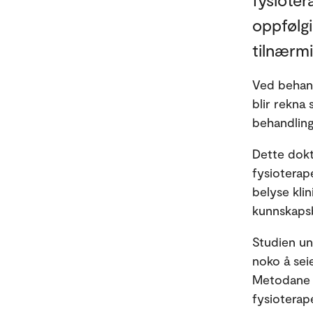
oppfølg
tilnærmi
Ved behand
blir rekna
behandling
Dette dokt
fysioterap
belyse klin
kunnskapsb
Studien un
noko å seie
Metodane o
fysioterap