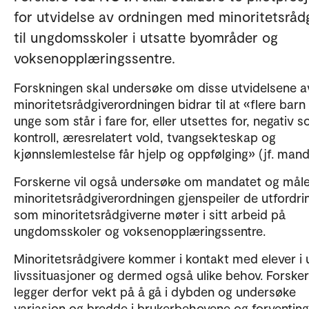
for utvidelse av ordningen med minoritetsråd
til ungdomsskoler i utsatte byområder og
voksenopplæringssentre.
Forskningen skal undersøke om disse utvidelsene a
minoritetsrådgiverordningen bidrar til at «flere barn
unge som står i fare for, eller utsettes for, negativ so
kontroll, æresrelatert vold, tvangsekteskap og
kjønnslemlestelse får hjelp og oppfølging» (jf. mand
Forskerne vil også undersøke om mandatet og mål
minoritetsrådgiverordningen gjenspeiler de utfordr
som minoritetsrådgiverne møter i sitt arbeid på
ungdomsskoler og voksenopplæringssentre.
Minoritetsrådgivere kommer i kontakt med elever i u
livssituasjoner og dermed også ulike behov. Forske
legger derfor vekt på å gå i dybden og undersøke
variasjon og bredde i brukerbehovene og forventinge