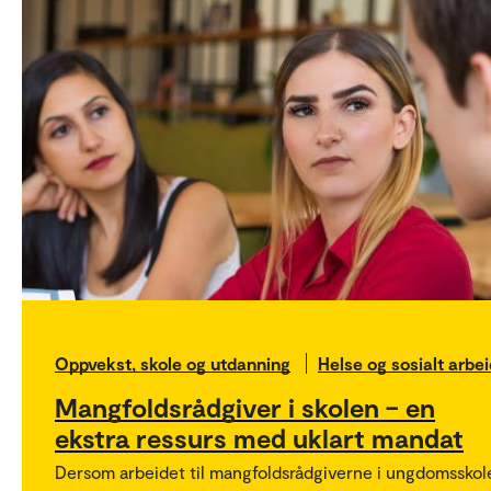
Oppvekst, skole og utdanning
Helse og sosialt arbei
Mangfoldsrådgiver i skolen – en
ekstra ressurs med uklart mandat
Dersom arbeidet til mangfoldsrådgiverne i ungdomsskol