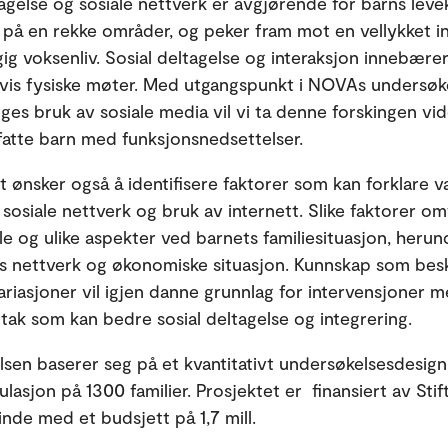
tagelse og sosiale nettverk er avgjørende for barns leve
et på en rekke områder, og peker fram mot en vellykket in
ig voksenliv. Sosial deltagelse og interaksjon innebærer
is fysiske møter. Med utgangspunkt i NOVAs undersøk
ges bruk av sosiale media vil vi ta denne forskingen vide
atte barn med funksjonsnedsettelser.
t ønsker også å identifisere faktorer som kan forklare va
sosiale nettverk og bruk av internett. Slike faktorer om
lle og ulike aspekter ved barnets familiesituasjon, herun
s nettverk og økonomiske situasjon. Kunnskap som bes
variasjoner vil igjen danne grunnlag for intervensjoner m
iltak som kan bedre sosial deltagelse og integrering.
sen baserer seg på et kvantitativt undersøkelsesdesig
lasjon på 1300 familier. Prosjektet er finansiert av Stif
nde med et budsjett på 1,7 mill.