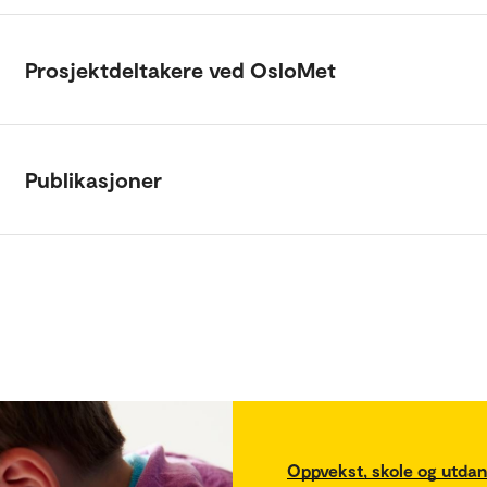
Prosjektdeltakere ved OsloMet
Publikasjoner
Oppvekst, skole og utda