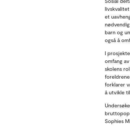
Sosial del
livskvalit
et uavheng
nødvendigv
barn og un
også å omf
I prosjekte
omfang av 
skolens ro
foreldrene
forklarer 
å utvikle t
Undersøkel
bruttopopu
Sophies Mi