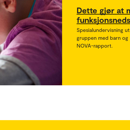
Dette gjør at
funksjonsnedse
Spesialundervisning ut
gruppen med barn og un
NOVA-rapport.