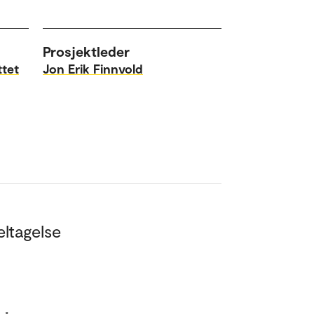
Prosjektleder
ttet
Jon Erik Finnvold
eltagelse