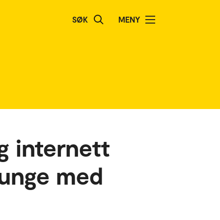
SØK
MENY
g internett
g unge med