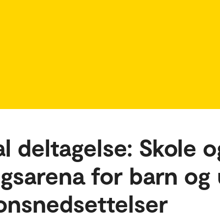
al deltagelse: Skole o
ngsarena for barn o
jonsnedsettelser