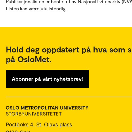
Publikasjonslisten er hentet ut av Nasjonalt vitenarkiv (NVA
Listen kan være ufullstendig.
Hold deg oppdatert på hva som s
på OsloMet.
Abonner på vårt nyhetsbrev!
Postboks 4, St. Olavs plass