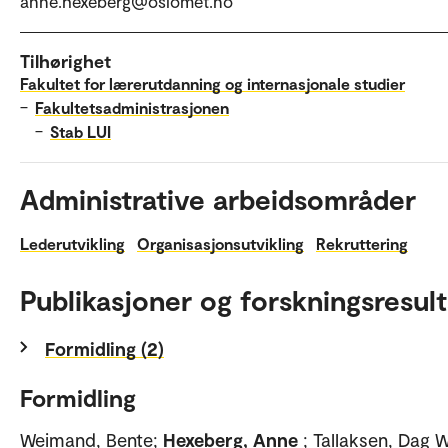
anne.hexeberg@oslomet.no
Tilhørighet
Fakultet for lærerutdanning og internasjonale studier
–
Fakultetsadministrasjonen
–
Stab LUI
Administrative arbeidsområder
Lederutvikling
Organisasjonsutvikling
Rekruttering
Publikasjoner og forskningsresult
Formidling (2)
Formidling
Weimand, Bente;
Hexeberg, Anne
; Tallaksen, Dag Wi