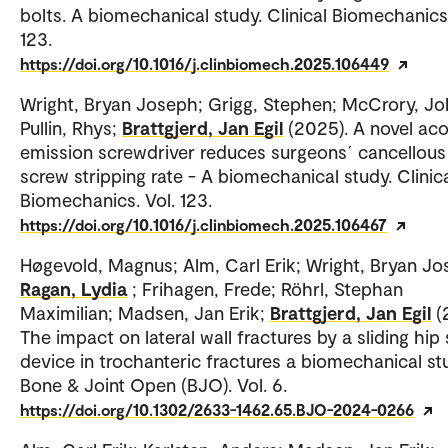
bolts. A biomechanical study. Clinical Biomechanics.
123.
https://doi.org/10.1016/j.clinbiomech.2025.106449
Wright, Bryan Joseph; Grigg, Stephen; McCrory, Jo
Pullin, Rhys;
Brattgjerd, Jan Egil
(2025). A novel aco
emission screwdriver reduces surgeons´ cancellous
screw stripping rate - A biomechanical study. Clinic
Biomechanics. Vol. 123.
https://doi.org/10.1016/j.clinbiomech.2025.106467
Høgevold, Magnus; Alm, Carl Erik; Wright, Bryan Jo
Ragan, Lydia
; Frihagen, Frede; Röhrl, Stephan
Maximilian; Madsen, Jan Erik;
Brattgjerd, Jan Egil
(
The impact on lateral wall fractures by a sliding hip
device in trochanteric fractures a biomechanical st
Bone & Joint Open (BJO). Vol. 6.
https://doi.org/10.1302/2633-1462.65.BJO-2024-0266