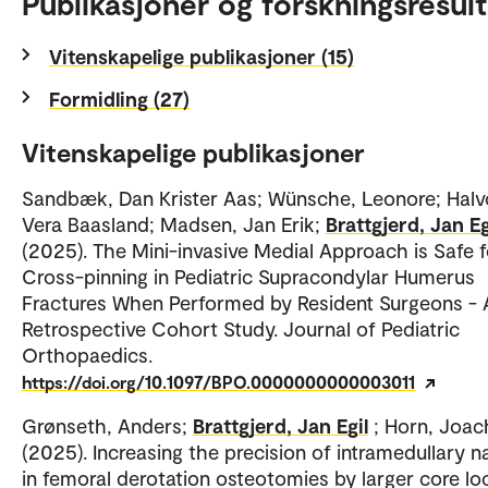
Publikasjoner og forskningsresult
Vitenskapelige publikasjoner (15)
Formidling (27)
Vitenskapelige publikasjoner
Sandbæk, Dan Krister Aas; Wünsche, Leonore; Halv
Vera Baasland; Madsen, Jan Erik;
Brattgjerd, Jan Eg
(2025). The Mini-invasive Medial Approach is Safe f
Cross-pinning in Pediatric Supracondylar Humerus
Fractures When Performed by Resident Surgeons - 
Retrospective Cohort Study. Journal of Pediatric
Orthopaedics.
https://doi.org/10.1097/BPO.0000000000003011
Grønseth, Anders;
Brattgjerd, Jan Egil
; Horn, Joa
(2025). Increasing the precision of intramedullary na
in femoral derotation osteotomies by larger core lo