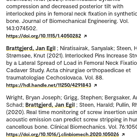
compression and decreased posterior tilt with
interlocked pins in femoral neck fixation in syntheti
bone. Journal of Biomechanical Engineering. Vol.
143:074502.
https://doi.org/10.1115/1.4050282
Brattgjerd, Jan Egil
; Niratisairak, Sanyalak; Steen, 
Strømsøe, Knut (2021). Interlocked Pins Increase St
by a Lateral Spread of Load in Femoral Neck Fixatio
Cadaver Study. Acta chirurgiae orthopaedicae et
traumatologiae Cechoslovaca. Vol. 88.
https://hdl.handle.net/11250/4291843
Wright, Bryan Joseph; Grigg, Stephen; Bergsaker, 
Schad;
Brattgjerd, Jan Egil
; Steen, Harald; Pullin, 
(2020). Real time monitoring of screw insertion usi
acoustic emission can predict screw stripping in h
cancellous bone. Clinical Biomechanics. Vol. 76:105
https://doi.org/10.1016/j.clinbiomech.2020.105026