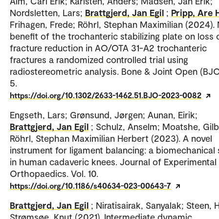
Alm, Carl Erik; Karlsten, Anders; Madsen, Jan Erik;
Nordsletten, Lars;
Brattgjerd, Jan Egil
;
Pripp, Are
Frihagen, Frede; Röhrl, Stephan Maximilian (2024).
benefit of the trochanteric stabilizing plate on loss 
fracture reduction in AO/OTA 31-A2 trochanteric
fractures a randomized controlled trial using
radiostereometric analysis. Bone & Joint Open (BJO)
5.
https://doi.org/10.1302/2633-1462.51.BJO-2023-0082
Engseth, Lars; Grønsund, Jørgen; Aunan, Eirik;
Brattgjerd, Jan Egil
; Schulz, Anselm; Moatshe, Gilb
Röhrl, Stephan Maximilian Herbert (2023). A novel
instrument for ligament balancing: a biomechanical
in human cadaveric knees. Journal of Experimental
Orthopaedics. Vol. 10.
https://doi.org/10.1186/s40634-023-00643-7
Brattgjerd, Jan Egil
; Niratisairak, Sanyalak; Steen, 
Strømsøe, Knut (2021). Intermediate dynamic