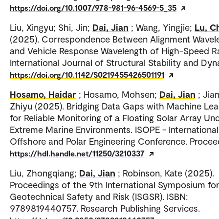
https://doi.org/10.1007/978-981-96-4569-5_35
Liu, Xingyu; Shi, Jin;
Dai, Jian
; Wang, Yingjie;
Lu, C
(2025). Correspondence Between Alignment Wavel
and Vehicle Response Wavelength of High-Speed Ra
International Journal of Structural Stability and Dy
https://doi.org/10.1142/S0219455426501191
Hosamo, Haidar
; Hosamo, Mohsen;
Dai, Jian
; Jia
Zhiyu (2025). Bridging Data Gaps with Machine Lea
for Reliable Monitoring of a Floating Solar Array Un
Extreme Marine Environments. ISOPE - International
Offshore and Polar Engineering Conference. Procee
https://hdl.handle.net/11250/3210337
Liu, Zhongqiang;
Dai, Jian
; Robinson, Kate (2025).
Proceedings of the 9th International Symposium fo
Geotechnical Safety and Risk (ISGSR). ISBN:
9789819440757. Research Publishing Services.