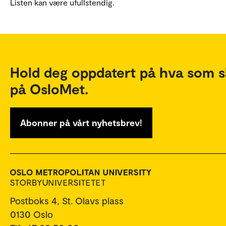
Listen kan være ufullstendig.
Hold deg oppdatert på hva som s
på OsloMet.
Abonner på vårt nyhetsbrev!
Postboks 4, St. Olavs plass
0130 Oslo