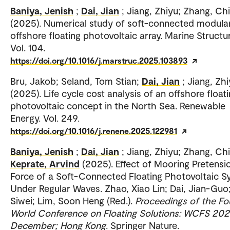
Baniya, Jenish
;
Dai, Jian
; Jiang, Zhiyu; Zhang, Chi
(2025). Numerical study of soft-connected modula
offshore floating photovoltaic array. Marine Structu
Vol. 104.
https://doi.org/10.1016/j.marstruc.2025.103893
Bru, Jakob; Seland, Tom Stian;
Dai, Jian
; Jiang, Zh
(2025). Life cycle cost analysis of an offshore float
photovoltaic concept in the North Sea. Renewable
Energy. Vol. 249.
https://doi.org/10.1016/j.renene.2025.122981
Baniya, Jenish
;
Dai, Jian
; Jiang, Zhiyu; Zhang, Chi
Keprate, Arvind
(2025). Effect of Mooring Pretensi
Force of a Soft-Connected Floating Photovoltaic 
Under Regular Waves. Zhao, Xiao Lin; Dai, Jian-Guo;
Siwei; Lim, Soon Heng (Red.).
Proceedings of the Fo
World Conference on Floating Solutions: WCFS 202
December; Hong Kong
. Springer Nature.