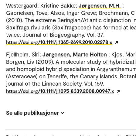
Westergaard, Kristine Bakke;
Jørgensen, M.H.
;
Gabrielsen, Tove; Alsos, Inger Greve; Brochmann, C
(2010). The extreme Beringian/Atlantic disjunction i
Saxifraga rivularis (Saxifragaceae) has formed at le
twice. Journal of Biogeography. Vol. 37.
https://doi.org/10.1111/j.1365-2699.2010.02278.x
Fjellheim, Siri;
Jørgensen, Marte Holten
; Kjos, Mari
Borgen, Liv (2009). A molecular study of hybridizat
and homoploid hybrid speciation in Argyranthemu
(Asteraceae) on Tenerife, the Canary Islands. Botani
journal of the Linnean Society. Vol. 159.
https://doi.org/10.1111/j.1095-8339.2008.00947.x
Se alle publikasjoner