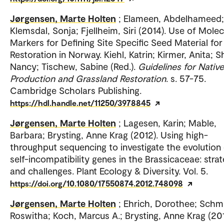
Jørgensen, Marte Holten
; Elameen, Abdelhameed;
Klemsdal, Sonja; Fjellheim, Siri (2014). Use of Molec
Markers for Defining Site Specific Seed Material for
Restoration in Norway. Kiehl, Katrin; Kirmer, Anita; 
Nancy; Tischew, Sabine (Red.).
Guidelines for Nativ
Production and Grassland Restoration
. s. 57-75.
Cambridge Scholars Publishing.
https://hdl.handle.net/11250/3978845
Jørgensen, Marte Holten
; Lagesen, Karin; Mable,
Barbara; Brysting, Anne Krag (2012). Using high-
throughput sequencing to investigate the evolution
self-incompatibility genes in the Brassicaceae: strat
and challenges. Plant Ecology & Diversity. Vol. 5.
https://doi.org/10.1080/17550874.2012.748098
Jørgensen, Marte Holten
; Ehrich, Dorothee; Schmi
Roswitha; Koch, Marcus A.; Brysting, Anne Krag (201