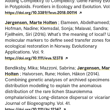
Adding Complexity to Complexity: Gene Family Evo
in Polyploids. Frontiers in Ecology and Evolution. Vol.
https://doi.org/10.3389/fevo.2018.00114
Jørgensen, Marte Holten
; Elameen, Abdelhameed;
Hofman, Nadine; Klemsdal, Sonja; Malaval, Sandra;
Fjellheim, Siri (2016). What’s the meaning of local? 
molecular markers to define seed transfer zones fo
ecological restoration in Norway. Evolutionary
Applications. Vol. 9.
https://doi.org/10.1111/eva.12378
Bendiksby, Mika; Mazzoni, Sabrina;
Jørgensen, Mar
Holten
; Halvorsen, Rune; Holien, Håkon (2014).
Combining genetic analyses of archived specimens
distribution modelling to explain the anomalous
distribution of the rare lichen Staurolemma
omphalarioides: Long-distance dispersal or vicaria
Journal of Biogeography. Vol. 41.
https://doi.org/10.1111/jbi.12347