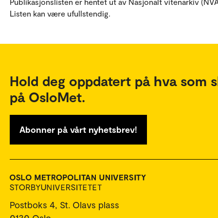
Publikasjonslisten er hentet ut av Nasjonalt vitenarkiv (NVA
Listen kan være ufullstendig.
Hold deg oppdatert på hva som s
på OsloMet.
Abonner på vårt nyhetsbrev!
Postboks 4, St. Olavs plass
0130 Oslo