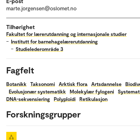
E-post
marte.jorgensen@oslomet.no
Tilhørighet
Fakultet for lærerutdanning og internasjonale studier
–
Institutt for barnehagelærerutdanning
–
Studielederområde 3
Fagfelt
Botanikk
Taksonomi
Arktisk flora
Artsdannelse
Biodiv
Evolusjonær systematikk
Molekylær fylogeni
Systemat
DNA-sekvensiering
Polyploidi
Retikulasjon
Forskningsgrupper