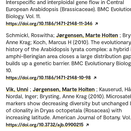
Interspecific and interploidal gene flow in Central
European Arabidopsis (Brassicaceae). BMC Evolutio
Biology. Vol. 11.
https://doi.org/10.1186/1471-2148-11-346
Schmickl, Roswitha;
Jørgensen, Marte Holten
; Bry
Anne Krag; Koch, Marcus H (2010). The evolutionar
history of the Arabidopsis lyrata complex: a hybrid 
amphi-Beringian area closes a large distribution ga
builds up a genetic barrier. BMC Evolutionary Biology
10.
https://doi.org/10.1186/1471-2148-10-98
Vik, Unni
;
Jørgensen, Marte Holten
; Kauserud, Hå
Nordal, Inger; Brysting, Anne Krag (2010). Microsatel
markers show decreasing diversity but unchanged l
of clonality in Dryas octopetala (Rosaceas) with
increasing latitude. American Journal of Botany. Vol.
https://doi.org/10.3732/ajb.0900215