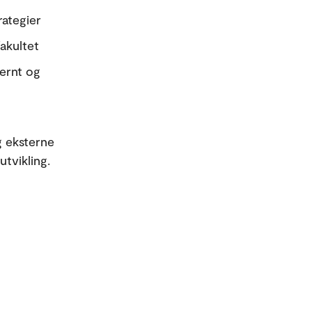
rategier
akultet
ternt og
g eksterne
utvikling.