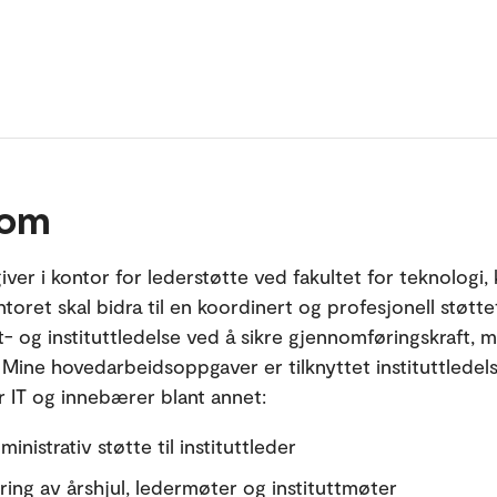
 om
ver i kontor for lederstøtte ved fakultet for teknologi,
toret skal bidra til en koordinert og profesjonell støtt
et- og instituttledelse ved å sikre gjennomføringskraft, 
. Mine hovedarbeidsoppgaver er tilknyttet instituttledel
or IT og innebærer blant annet:
ministrativ støtte til instituttleder
ring av årshjul, ledermøter og instituttmøter