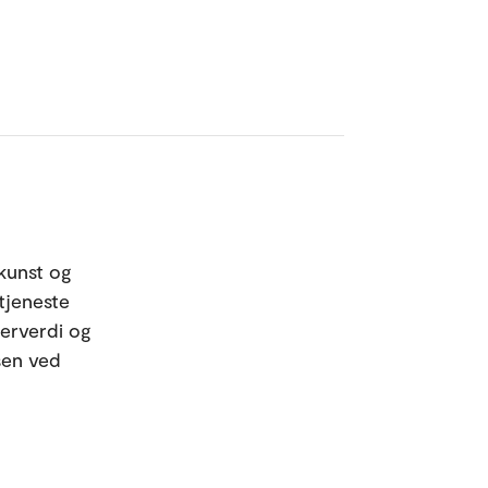
 kunst og
etjeneste
merverdi og
sen ved