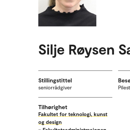
Silje Røysen S
Stillingstittel
Bes
seniorrådgiver
Piles
Tilhørighet
Fakultet for teknologi, kunst
og design
–
Fakultetsadministrasjonen