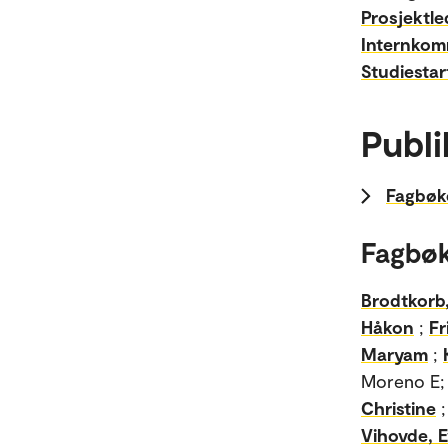
Prosjektle
Internkom
Studiestar
Publi
Fagbøke
Fagbøk
Brodtkorb
Håkon
;
Fr
Maryam
;
Moreno E
Christine
Vihovde, E