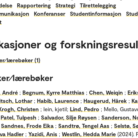
delse
Rapportering
Strategi
Tilrettelegging
munikasjon
Konferanser
Studentinformasjon
Stud
t
kasjoner og forskningsresul
r⁄lærebøker (1)
er⁄lærebøker
, André
;
Begnum, Kyrre Matthias
;
Chen, Weiqin
;
Erik
itsch, Lothar
;
Habib, Laurence
;
Haugerud, Hårek
;
Ka
Krogh, Christen
; lein, kjetil;
Lind, Pedro
; Mello, Gusta
;
Patel, Tulpesh
;
Salvador, Silje Røysen
;
Sanderson, N
;
Sandnes, Frode Eika
;
Sandtrø, Tengel Aas
;
Selstø, S
va Hadler
;
Yazidi, Anis
;
Westlin, Hedda Marie
(2024). 