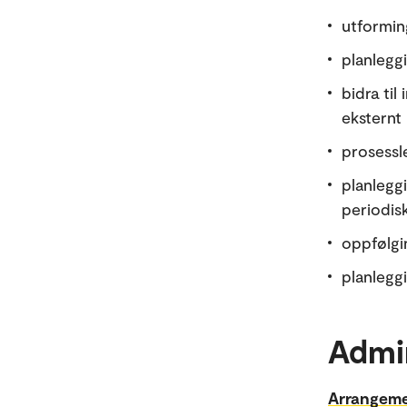
utformin
planlegg
bidra til
eksternt
prosessle
planlegg
periodisk
oppfølgi
planlegg
Admi
Arrangeme