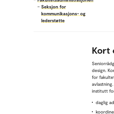
–
Seksjon for
kommunikasjons- og
lederstøtte
Kort
Seniorrådgi
design. Kon
for fakult
avlastning
institutt f
daglig ad
koordine