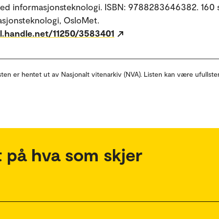
med informasjonsteknologi. ISBN: 9788283646382. 160 s.
asjonsteknologi, OsloMet.
dl.handle.net/11250/3583401
sten er hentet ut av Nasjonalt vitenarkiv (NVA). Listen kan være ufullste
 på hva som skjer