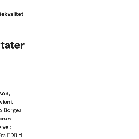
iekvalitet
tater
son,
viani,
vo Borges
orun
ølve
;
Fra EDB til