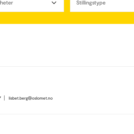
heter
Stillingstype
7
lisbet.berg@oslomet.no