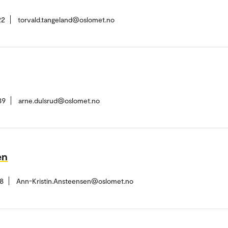
22
torvald.tangeland@oslomet.no
89
arne.dulsrud@oslomet.no
en
8
Ann-Kristin.Ansteensen@oslomet.no