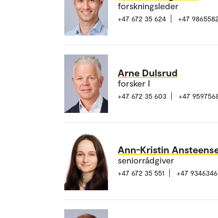
forskningsleder
+47 672 35 624
+47 986558
Arne Dulsrud
forsker I
+47 672 35 603
+47 959756
Ann-Kristin Ansteens
seniorrådgiver
+47 672 35 551
+47 9346346