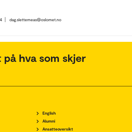
4
dag.slettemeas@oslomet.no
 på hva som skjer
English
Alumni
Ansatteoversikt