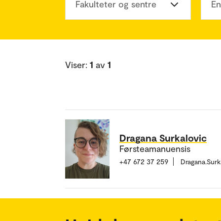
Fakulteter og sentre
En
Viser:
1
av
1
Dragana Surkalovic
Førsteamanuensis
+47 672 37 259
Dragana.Sur