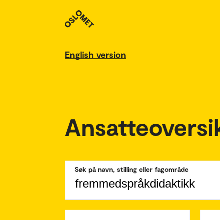
English version
Ansatteoversi
Søk på navn, stilling eller fagområde