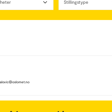
heter
Stillingstype
kalovic@oslomet.no