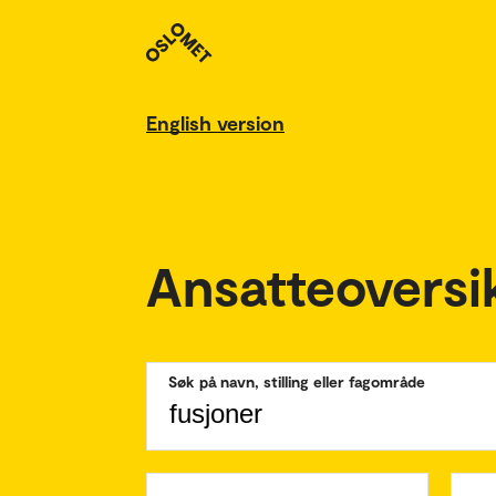
English version
Ansatteoversi
Søk på navn, stilling eller fagområde