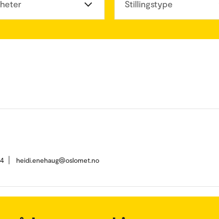
heter
Stillingstype
84
heidi.enehaug@oslomet.no