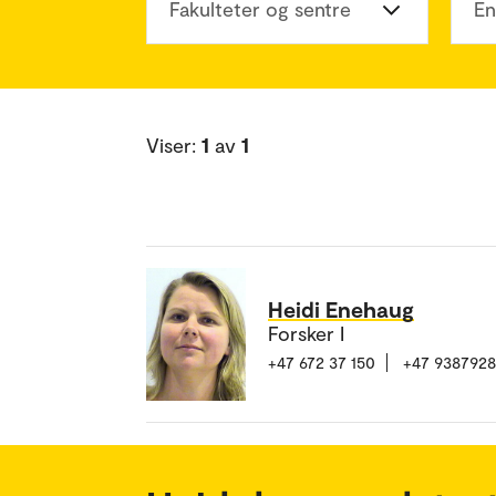
Fakulteter og sentre
En
Viser:
1
av
1
Heidi Enehaug
Forsker I
+47 672 37 150
+47 938792