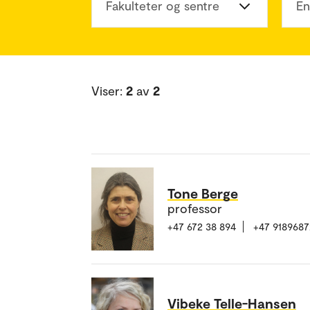
Fakulteter og sentre
En
Viser:
2
av
2
Tone Berge
professor
+47 672 38 894
+47 9189687
Vibeke Telle-Hansen