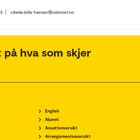
73
vibeke.telle-hansen@oslomet.no
 på hva som skjer
English
Alumni
Ansatteoversikt
Arrangementsoversikt