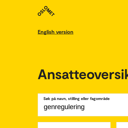
English version
Ansatteoversi
Søk på navn, stilling eller fagområde