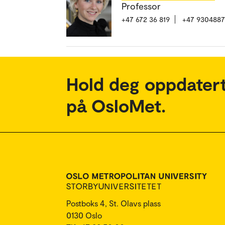
Professor
+47 672 36 819
+47 930488
Hold deg oppdatert
på OsloMet.
Postboks 4, St. Olavs plass
0130 Oslo