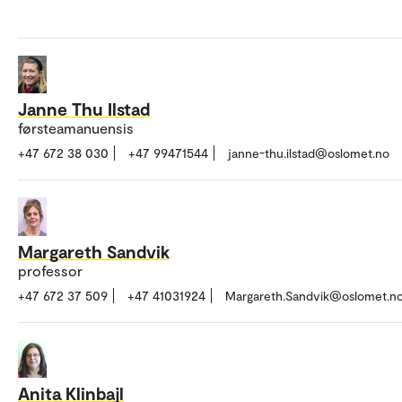
Janne Thu Ilstad
førsteamanuensis
+47 672 38 030
+47 99471544
janne-thu.ilstad@oslomet.no
Margareth Sandvik
professor
+47 672 37 509
+47 41031924
Margareth.Sandvik@oslomet.n
Anita Klinbajl