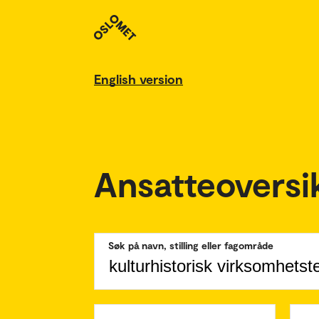
English version
Ansatteoversi
Søk på navn, stilling eller fagområde