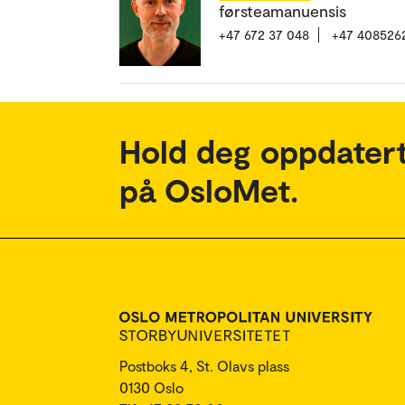
førsteamanuensis
+47 672 37 048
+47 408526
Hold deg oppdatert
på OsloMet.
Postboks 4, St. Olavs plass
0130 Oslo