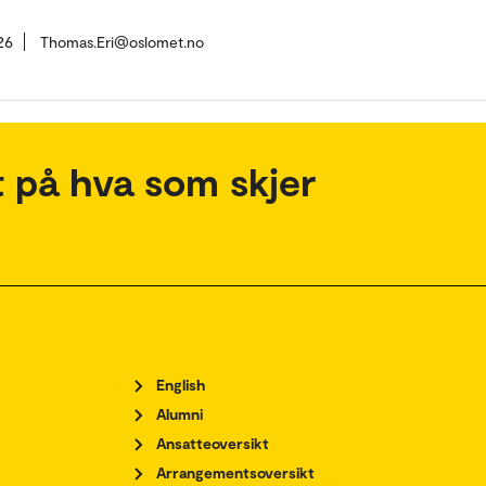
26
Thomas.Eri@oslomet.no
 på hva som skjer
English
Alumni
Ansatteoversikt
Arrangementsoversikt