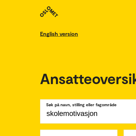
English version
Ansatteoversi
Søk på navn, stilling eller fagområde