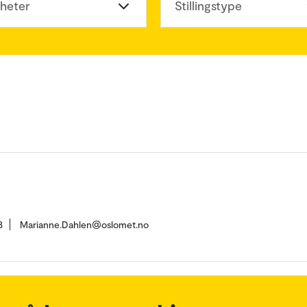
heter
Stillingstype
8
Marianne.Dahlen@oslomet.no