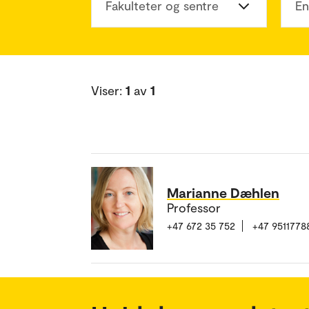
Fakulteter og sentre
En
Viser:
1
av
1
Marianne Dæhlen
Professor
+47 672 35 752
+47 9511778