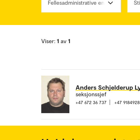
Fellesadministrative enheter
St
Viser:
1
av
1
Anders Schjelderup L
seksjonssjef
+47 672 36 737
+47 918492