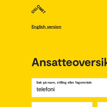
English version
Ansatteoversi
Søk på navn, stilling eller fagområde