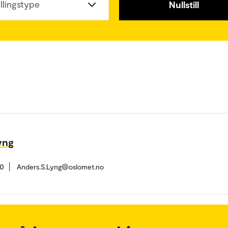
illingstype
Nullstill
yng
80
Anders.S.Lyng@oslomet.no