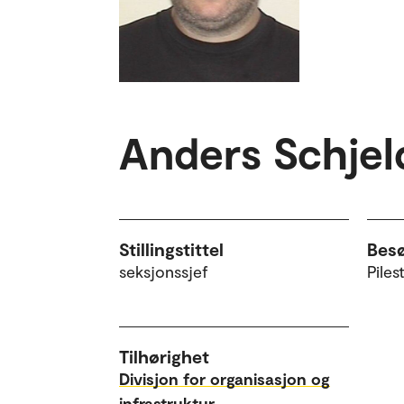
Anders Schjel
Stillingstittel
Bes
seksjonssjef
Piles
Tilhørighet
Divisjon for organisasjon og
infrastruktur