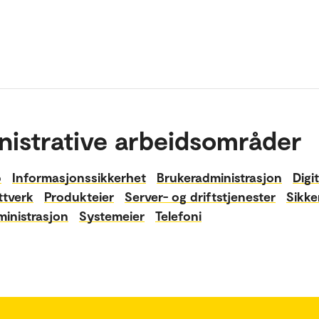
nistrative arbeidsområder
p
Informasjonssikkerhet
Brukeradministrasjon
Digi
ttverk
Produkteier
Server- og driftstjenester
Sikke
inistrasjon
Systemeier
Telefoni