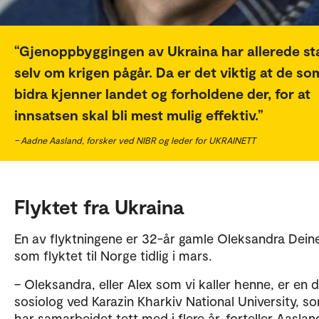
Gjenoppbyggingen av Ukraina har allerede sta
selv om krigen pågår. Da er det viktig at de so
bidra kjenner landet og forholdene der, for at
innsatsen skal bli mest mulig effektiv.
– Aadne Aasland, forsker ved NIBR og leder for UKRAINETT
Flyktet fra Ukraina
En av flyktningene er 32-år gamle Oleksandra Dein
som flyktet til Norge tidlig i mars.
– Oleksandra, eller Alex som vi kaller henne, er en 
sosiolog ved Karazin Kharkiv National University, s
har samarbeidet tett med i flere år, forteller Aaslan