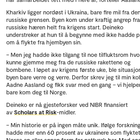
Kharkiv ligger nordøst i Ukraina, bare fire mil fra de
russiske grensen. Byen kom under kraftig angrep fr
russiske hæren helt fra krigens start. Deineko
understreker at hun til å begynne med ikke hadde p
om å flykte fra hjembyen sin.
– Men jeg hadde ikke tilgang til noe tilfluktsrom hvo
kunne gjemme meg fra de russiske rakettene og
bombene. I løpet av krigens første uke, ble situasjo
byen bare verre og verre. Derfor skrev jeg til min ko
Aadne Aasland og fikk svar med en gang – vi hjelpe
bare kom deg til Norge.
Deineko er nå gjesteforsker ved NIBR finansiert
av
Scholars at Risk
-midler.
– Min historie er på ingen måte unik. Ifølge forskning
hadde mer enn 60 prosent av ukrainere som flyktet 
Norge en eller annen form for nettverk her. Med an