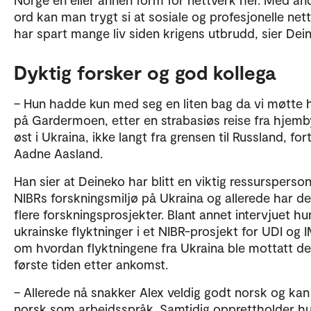
ord kan man trygt si at sosiale og profesjonelle net
har spart mange liv siden krigens utbrudd, sier De
Dyktig forsker og god kollega
– Hun hadde kun med seg en liten bag da vi møtte
på Gardermoen, etter en strabasiøs reise fra hjem
øst i Ukraina, ikke langt fra grensen til Russland, fort
Aadne Aasland.
Han sier at Deineko har blitt en viktig ressursperson
NIBRs forskningsmiljø på Ukraina og allerede har del
flere forskningsprosjekter. Blant annet intervjuet hu
ukrainske flyktninger i et NIBR-prosjekt for UDI og 
om hvordan flyktningene fra Ukraina ble mottatt d
første tiden etter ankomst.
– Allerede nå snakker Alex veldig godt norsk og kan
norsk som arbeidsspråk. Samtidig opprettholder h