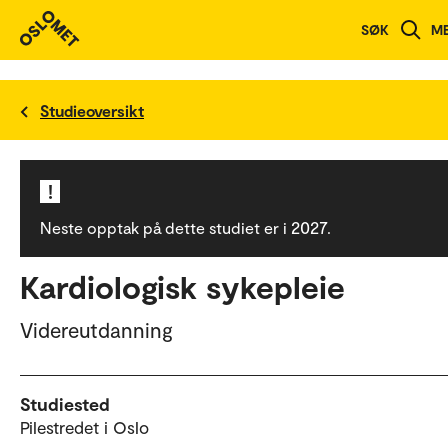
SØK
M
Studieoversikt
!
Neste opptak på dette studiet er i 2027.
Kardiologisk sykepleie
Videreutdanning
Studiested
Pilestredet i Oslo