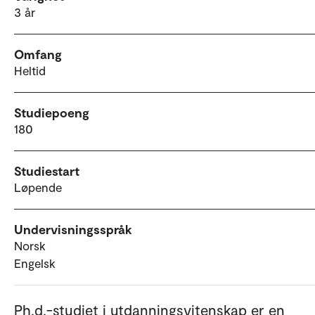
3 år
Omfang
Heltid
Studiepoeng
180
Studiestart
Løpende
Undervisningsspråk
Norsk
Engelsk
Ph.d.-studiet i utdanningsvitenskap er en