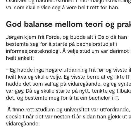
OsloMet og bachelorstudiet i informasjonsteknologi
val som skulle vise seg å vere heilt rett for han.
God balanse mellom teori og prak
Jørgen kjem frå Førde, og budde alt i Oslo då han
bestemte seg for å starte på bachelorstudiet i
informasjonsteknologi. Å velje studium var derimot 
heilt enkelt:
– Eg hadde inga høgare utdanning frå før og visste i
heilt kva eg skulle velje. Eg visste berre at eg likte I
hadde det som valfag på vidaregåande, og eg synte
var gøy. Då eg skulle starte på nytt, tenkte eg tilbak
det, og bestemte meg for å ta ein bachelor i IT.
Å finne rett studium og universitet var utfordrande,
spesielt når det var nesten ti år sidan han gjekk ut 
vidaregåande.