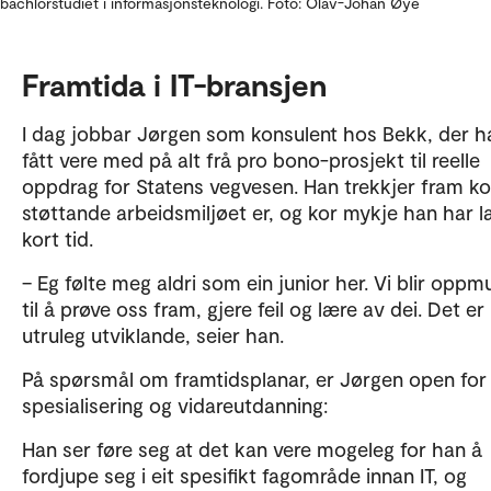
bachlorstudiet i informasjonsteknologi. Foto: Olav-Johan Øye
Framtida i IT-bransjen
I dag jobbar Jørgen som konsulent hos Bekk, der h
fått vere med på alt frå pro bono-prosjekt til reelle
oppdrag for Statens vegvesen. Han trekkjer fram ko
støttande arbeidsmiljøet er, og kor mykje han har l
kort tid.
– Eg følte meg aldri som ein junior her. Vi blir oppm
til å prøve oss fram, gjere feil og lære av dei. Det er
utruleg utviklande, seier han.
På spørsmål om framtidsplanar, er Jørgen open for
spesialisering og vidareutdanning:
Han ser føre seg at det kan vere mogeleg for han å
fordjupe seg i eit spesifikt fagområde innan IT, og