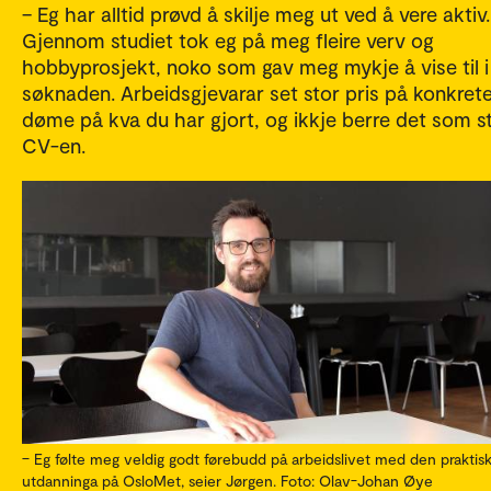
– Eg har alltid prøvd å skilje meg ut ved å vere aktiv.
Gjennom studiet tok eg på meg fleire verv og
hobbyprosjekt, noko som gav meg mykje å vise til i
søknaden. Arbeidsgjevarar set stor pris på konkret
døme på kva du har gjort, og ikkje berre det som s
CV-en.
– Eg følte meg veldig godt førebudd på arbeidslivet med den praktisk
utdanninga på OsloMet, seier Jørgen. Foto: Olav-Johan Øye