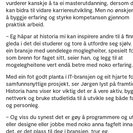
vurderer kanskje å ta ei masterutdanning, dersom 
kan bidra til vidare karriereutvikling. Men no ønskje
å byggje erfaring og styrke kompetansen gjennom
praktisk arbeid.
– Eg håpar at historia mi kan inspirere andre til å fin
gleda i det dei studerer og tore å utfordre seg sjølv. 
ein bransje med uendelege moglegheiter, spesielt fo
som brenn for faget sitt, seier han, og legg til at
mogelegheitene vert endå betre med noko erfaring.
Med ein fot godt planta i IT-bransjen og eit hjarte f
samfunnsnyttige prosjekt, ser Jørgen lyst på framti
Historia hans viser kor viktig det er å vere aktiv, by
nettverk og bruke studietida til å utvikle seg både f
og personleg.
– Og viss du synest det er gøy å programmere og ut
eller designe eller jobbe med noko anna fagfelt inn
det, er det plass til deg i bransjen, trur eg.