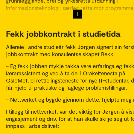
grunnleggjande, brei og yrkesretta utdanning i
informasjonsteknologi; særleg retta mot programme
og programvare, og system- og applikasjonsutvikling
Fekk jobbkontrakt i studietida
Allereie i andre studieår fekk Jørgen signert sin førs
jobbkontrakt med konsulentselskapet Bekk.
– Eg fekk jobben mykje takka vere erfaringa eg fek
lærarassistent og ved å ta del i Orakeltenesta på
OsloMet, ei rettleiingsteneste for nye IT-studentar, 
får hjelp til praktiske og faglege problemstillingar.
– Nettverket eg bygde gjennom dette, hjelpte meg 
I tillegg til nettverket, var det viktig for Jørgen å vis
engasjement og driv, for at han skulle skilje seg ut f
innpass i arbeidslivet: