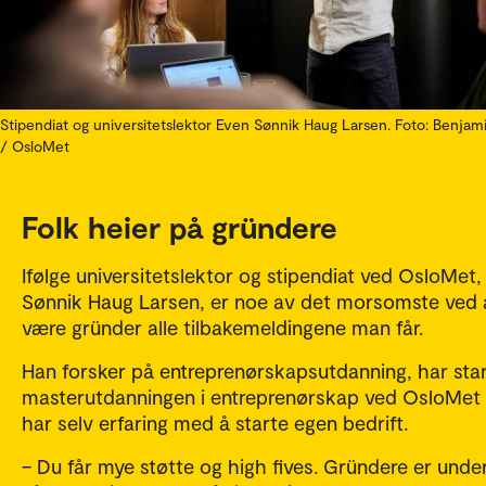
Stipendiat og universitetslektor Even Sønnik Haug Larsen. Foto: Benjam
/ OsloMet
Folk heier på gründere
Ifølge universitetslektor og stipendiat ved OsloMet,
Sønnik Haug Larsen, er noe av det morsomste ved 
være gründer alle tilbakemeldingene man får.
Han forsker på entreprenørskapsutdanning, har sta
masterutdanningen i entreprenørskap ved OsloMet
har selv erfaring med å starte egen bedrift.
– Du får mye støtte og high fives. Gründere er unde