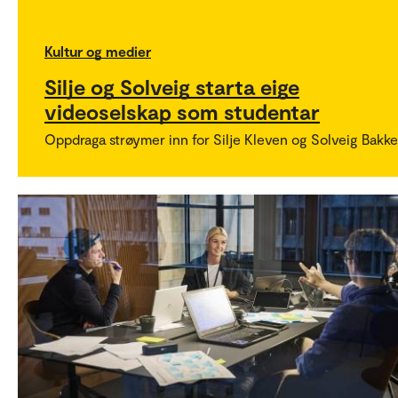
Kultur og medier
Silje og Solveig starta eige
videoselskap som studentar
Oppdraga strøymer inn for Silje Kleven og Solveig Bakke