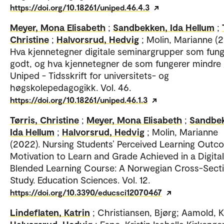
https://doi.org/10.18261/uniped.46.4.3
Meyer, Mona Elisabeth
;
Sandbekken, Ida Hellum
;
Christine
;
Halvorsrud, Hedvig
; Molin, Marianne (
Hva kjennetegner digitale seminargrupper som fung
godt, og hva kjennetegner de som fungerer mindre 
Uniped - Tidsskrift for universitets- og
høgskolepedagogikk. Vol. 46.
https://doi.org/10.18261/uniped.46.1.3
Tørris, Christine
;
Meyer, Mona Elisabeth
;
Sandbe
Ida Hellum
;
Halvorsrud, Hedvig
; Molin, Marianne
(2022). Nursing Students’ Perceived Learning Outc
Motivation to Learn and Grade Achieved in a Digital
Blended Learning Course: A Norwegian Cross-Secti
Study. Education Sciences. Vol. 12.
https://doi.org/10.3390/educsci12070467
Lindeflaten, Katrin
; Christiansen, Bjørg; Aamold, Kr