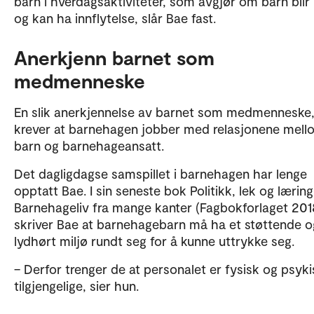
barn i hverdagsaktiviteter, som avgjør om barn blir
og kan ha innflytelse, slår Bae fast.
Anerkjenn barnet som
medmenneske
En slik anerkjennelse av barnet som medmenneske
krever at barnehagen jobber med relasjonene mell
barn og barnehageansatt.
Det dagligdagse samspillet i barnehagen har lenge
opptatt Bae. I sin seneste bok Politikk, lek og læring
Barnehageliv fra mange kanter (Fagbokforlaget 2018
skriver Bae at barnehagebarn må ha et støttende o
lydhørt miljø rundt seg for å kunne uttrykke seg.
– Derfor trenger de at personalet er fysisk og psyki
tilgjengelige, sier hun.