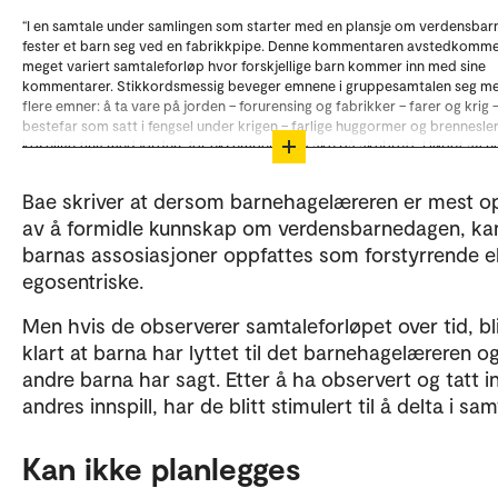
“I en samtale under samlingen som starter med en plansje om verdensba
fester et barn seg ved en fabrikkpipe. Denne kommentaren avstedkomme
meget variert samtaleforløp hvor forskjellige barn kommer inn med sine
kommentarer. Stikkordsmessig beveger emnene i gruppesamtalen seg m
flere emner: å ta vare på jorden – forurensing og fabrikker – farer og krig 
bestefar som satt i fengsel under krigen – farlige huggormer og brennesle
koselige ting med jorden, for eksempel det å ake på akebrett. I løpet av 
minutter deltar 8-10 barn, og det er tydelig ut fra replikkene at de har lytte
i et foregående.”
Bae skriver at dersom barnehagelæreren er mest o
av å formidle kunnskap om verdensbarnedagen, ka
barnas assosiasjoner oppfattes som forstyrrende el
egosentriske.
Men hvis de observerer samtaleforløpet over tid, bl
klart at barna har lyttet til det barnehagelæreren o
andre barna har sagt. Etter å ha observert og tatt i
andres innspill, har de blitt stimulert til å delta i sam
Kan ikke planlegges