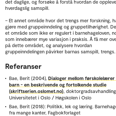
det daglige, og forsøke å forstå hvordan de opplev
hverdagslig samspill.
– Et annet område hvor det trengs mer forskning, h
gjøre med gruppeinndeling og gruppetilhørighet. De
et område som ikke er regulert i barnehageloven, n
som innebærer mye variasjon i praksis. Å få mer ove
på dette området, og analysere hvordan
gruppeinndelingen påvirker barnas samspill, treng
Referanser
Bae, Berit (2004),
Dialoger mellom førskolelærer
barn - en beskrivende og fortolkende studie
(skriftserien.oslomet.no)
, doktorgradsavhandling
Universitetet i Oslo / Høgskolen i Oslo
Bae, Berit (2018): Politikk, lek og læring. Barnehag
fra mange kanter, Fagbokforlaget