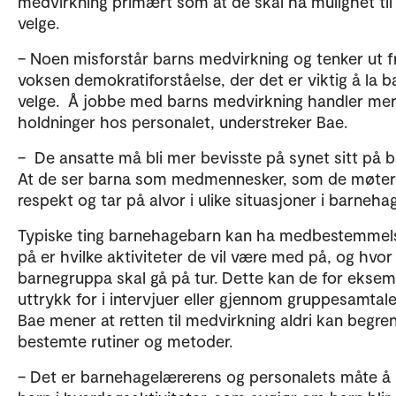
medvirkning primært som at de skal ha mulighet til
velge.
– Noen misforstår barns medvirkning og tenker ut f
voksen demokratiforståelse, der det er viktig å la b
velge. Å jobbe med barns medvirkning handler me
holdninger hos personalet, understreker Bae.
– De ansatte må bli mer bevisste på synet sitt på b
At de ser barna som medmennesker, som de møte
respekt og tar på alvor i ulike situasjoner i barneha
Typiske ting barnehagebarn kan ha medbestemmel
på er hvilke aktiviteter de vil være med på, og hvor
barnegruppa skal gå på tur. Dette kan de for eksem
uttrykk for i intervjuer eller gjennom gruppesamtal
Bae mener at retten til medvirkning aldri kan begren
bestemte rutiner og metoder.
– Det er barnehagelærerens og personalets måte å