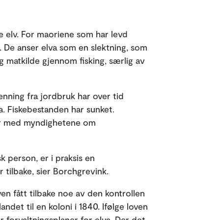
 elv. For maoriene som har levd
v. De anser elva som en slektning, som
 matkilde gjennom fisking, særlig av
nning fra jordbruk har over tid
a. Fiskebestanden har sunket.
nger med myndighetene om
 person, er i praksis en
 tilbake, sier Borchgrevink.
en fått tilbake noe av den kontrollen
et til en koloni i 1840. Ifølge loven
r forvaltningsplaner for elva. Der det