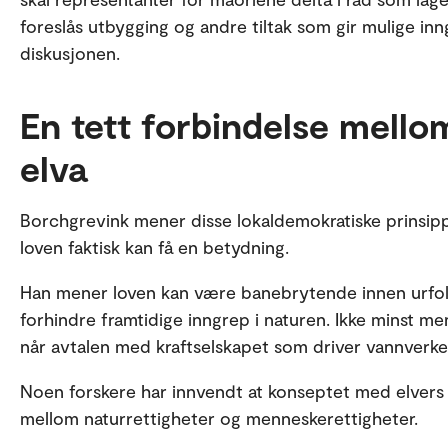
foreslås utbygging og andre tiltak som gir mulige inngr
diskusjonen.
En tett forbindelse mell
elva
Borchgrevink mener disse lokaldemokratiske prinsippe
loven faktisk kan få en betydning.
Han mener loven kan være banebrytende innen urfolks
forhindre framtidige inngrep i naturen. Ikke minst me
når avtalen med kraftselskapet som driver vannverke
Noen forskere har innvendt at konseptet med elvers re
mellom naturrettigheter og menneskerettigheter.