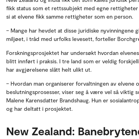
fikk status som et rettssubjekt med egne rettighete
si at elvene fikk samme rettigheter som en person.
– Mange har hevdet at disse juridiske nyvinningene g
miljøet, i tråd med urfolks levesett, forteller Borchg
Forskningsprosjektet har undersøkt hvordan elvenes 
blitt innført i praksis. I tre land som er veldig forskj
har avgjørelsene slått helt ulikt ut.
– Hvordan man organiserer forvaltningen av elvene o
beslutningsprosesser, viser seg å være vel så viktig so
Malene Karensdatter Brandshaug. Hun er sosialantr
og har deltatt i prosjektet.
New Zealand: Banebryten