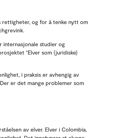
ns rettigheter, og for å tenke nytt om
rchgrevink.
r internasjonale studier og
osjektet “Elver som (juridiske)
onlighet, i praksis er avhengig av
lt. Der er det mange problemer som
rståelsen av elver. Elver i Colombia,
rsonlighet. Det innebærer at elvene