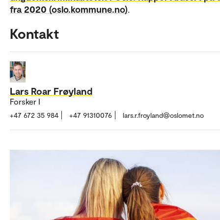
fra 2020 (oslo.kommune.no)
.
Kontakt
Lars Roar Frøyland
Forsker I
+47 672 35 984
+47 91310076
lars.r.froyland@oslomet.no