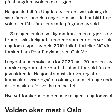
på at ungdomsvolden øker igjen.
Nasjonale tall fra Ungdata viser en svak økning de
siste årene i andelen unge som sier de har blitt tru
vold eller fått sår eller skade på grunn av vold.
– Økningen er ikke veldig markant, men utgjør likev
brudd i «skikkelighetstrenden» som er observert bl
ungdom i løpet av hele 2010-tallet, forteller NOVA-
forsker Lars Roar Frøyland, ved OsloMet.
I ungdataundersøkelsen for 2020 sier 20 prosent a
norske ungdom at de har blitt utsatt for vold fra en
jevnaldrende. Nasjonal statistikk over registrert
kriminalitet viser også en økning i antallet unge und
år som siktes for voldskriminalitet.
Hva vet forskerne om denne økningen i ungdomsvo
Volden øker mest i Oslo