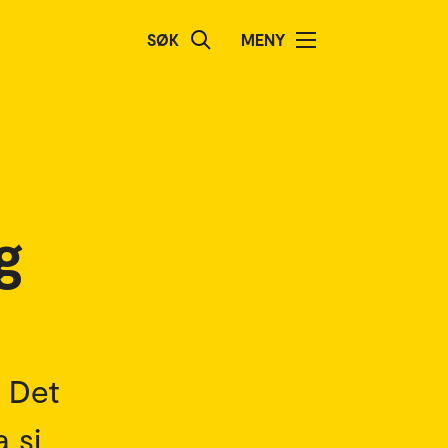
SØK
MENY
g
? Det
 si