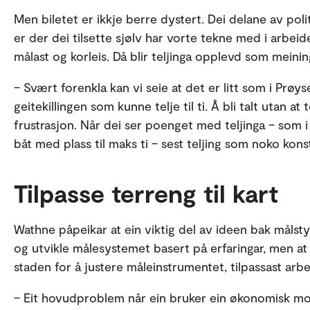
Men biletet er ikkje berre dystert. Dei delane av poli
er der dei tilsette sjølv har vorte tekne med i arbei
målast og korleis. Då blir teljinga opplevd som meinin
– Svært forenkla kan vi seie at det er litt som i Prøy
geitekillingen som kunne telje til ti. Å bli talt utan at
frustrasjon. Når dei ser poenget med teljinga – som i P
båt med plass til maks ti – sest teljing som noko kons
Tilpasse terreng til kart
Wathne påpeikar at ein viktig del av ideen bak målstyr
og utvikle målesystemet basert på erfaringar, men at de
staden for å justere måleinstrumentet, tilpassast arbe
– Eit hovudproblem når ein bruker ein økonomisk mode