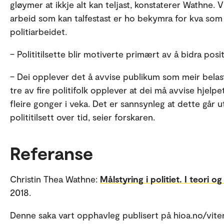
gløymer at ikkje alt kan teljast, konstaterer Wathne. 
arbeid som kan talfestast er ho bekymra for kva som
politiarbeidet.
– Polititilsette blir motiverte primært av å bidra posit
– Dei opplever det å avvise publikum som meir belasta
tre av fire politifolk opplever at dei må avvise hjel
fleire gonger i veka. Det er sannsynleg at dette går 
polititilsett over tid, seier forskaren.
Referanse
Christin Thea Wathne:
Målstyring i politiet. I teori og
2018.
Denne saka vart opphavleg publisert på hioa.no/viten