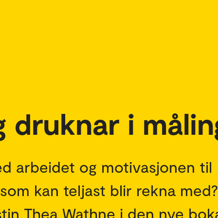
 druknar i målin
ed arbeidet og motivasjonen til
t som kan teljast blir rekna med
stin Thea Wathne i den nye boka