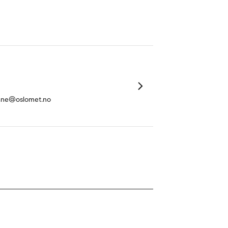
thne@oslomet.no