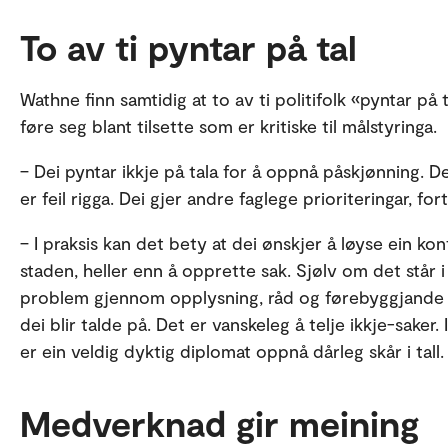
To av ti pyntar på tal
Wathne finn samtidig at to av ti politifolk «pyntar på 
føre seg blant tilsette som er kritiske til målstyringa.
– Dei pyntar ikkje på tala for å oppnå påskjønning. D
er feil rigga. Dei gjer andre faglege prioriteringar, fort
– I praksis kan det bety at dei ønskjer å løyse ein ko
staden, heller enn å opprette sak. Sjølv om det står i l
problem gjennom opplysning, råd og førebyggjande a
dei blir talde på. Det er vanskeleg å telje ikkje-saker. 
er ein veldig dyktig diplomat oppnå dårleg skår i tall.
Medverknad gir meining