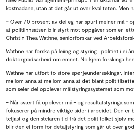
New Public Management-prinsipp. Hensikta har vore å
kostnadane, utan at det går ut over kvaliteten. Men ha
– Over 70 prosent av dei eg har spurt meiner mål- og
at politiinnsatsen blir styrt mot oppgåver som er lett
Christin Thea Wathne, seniorforskar ved Arbeidsforsk
Wathne har forska på leiing og styring i politiet i ei 
doktorgradsarbeid om emnet. No kjem forskinga hen
Wathne har utført to store spørjeundersøkingar, inte
mellom anna at mellom anna at det blant polititilsette
som seier dei opplever målstyringssystemet som mo
– Når svært få opplever mål- og resultatstyringa so
fokuserer på mindre viktige sider i arbeidet. Den er 
teljast og den stelaren tid frå det politifolket sjølv m
blir den ei form for detaljstyring som går ut over god 