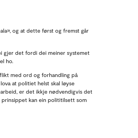
tala», og at dette først og fremst går
ei gjer det fordi dei meiner systemet
el ho.
nflikt med ord og forhandling på
ova at politiet helst skal løyse
rbeid, er det ikkje nødvendigvis det
I prinsippet kan ein polititilsett som