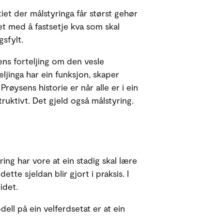
tiet der målstyringa får størst gehør
det med å fastsetje kva som skal
gsfylt.
sens forteljing om den vesle
 teljinga har ein funksjon, skaper
røysens historie er når alle er i ein
truktivt. Det gjeld også målstyring.
ing har vore at ein stadig skal lære
tte sjeldan blir gjort i praksis. I
idet.
ll på ein velferdsetat er at ein