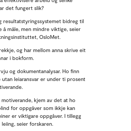
 effektivisere arbeid og senke
r det fungert slik?
 resultatstyringssystemet bidreg til
e å måle, men mindre viktige, seier
ningsinstituttet, OsloMet.
årrekkje, og har mellom anna skrive eit
nar i bokform.
rvju og dokumentanalysar. Ho finn
 utan leiaransvar er under ti prosent
tiverande.
m motiverande, kjem av det at ho
blind for oppgåver som ikkje kan
einer er viktigare oppgåver. I tillegg
leiing, seier forskaren.