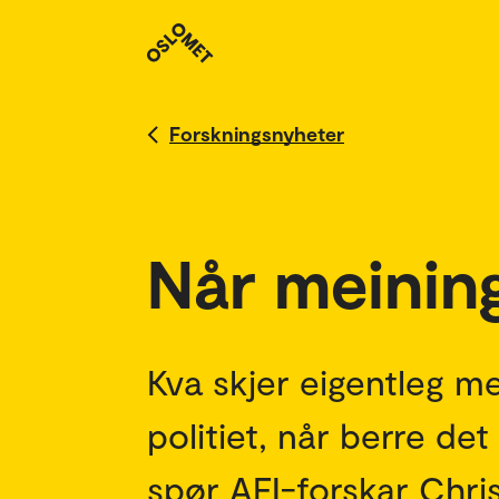
Forskningsnyheter
Når meining
Kva skjer eigentleg m
politiet, når berre de
spør AFI-forskar Chri