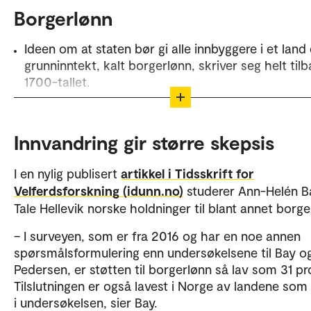
Borgerlønn
Ideen om at staten bør gi alle innbyggere i et land
grunninntekt, kalt borgerlønn, skriver seg helt tilba
1700-tallet.
En rendyrket borgerlønn skal være tilstrekkelig til 
for og gå til alle innbyggere og uten krav om noen
Innvandring gir større skepsis
for motytelse i form av arbeid og aktivitet.
Det har vært enkelte forsøk med varianter av
I en nylig publisert
artikkel i Tidsskrift for
borgerlønn i ulike land, men foreløpig har ingen
Velferdsforskning (idunn.no)
studerer Ann-Helén B
europeiske land innført en slik stønad.
Tale Hellevik norske holdninger til blant annet borge
– I surveyen, som er fra 2016 og har en noe annen
spørsmålsformulering enn undersøkelsene til Bay o
Pedersen, er støtten til borgerlønn så lav som 31 pr
Tilslutningen er også lavest i Norge av landene som
i undersøkelsen, sier Bay.