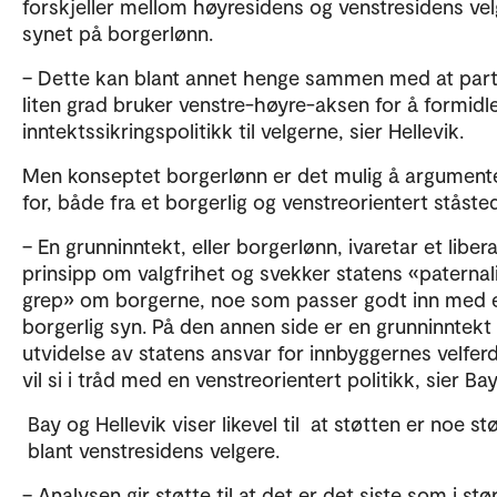
forskjeller mellom høyresidens og venstresidens vel
synet på borgerlønn.
– Dette kan blant annet henge sammen med at part
liten grad bruker venstre-høyre-aksen for å formidle
inntektssikringspolitikk til velgerne, sier Hellevik.
Men konseptet borgerlønn er det mulig å argument
for, både fra et borgerlig og venstreorientert ståste
– En grunninntekt, eller borgerlønn, ivaretar et libera
prinsipp om valgfrihet og svekker statens «paternali
grep» om borgerne, noe som passer godt inn med 
borgerlig syn. På den annen side er en grunninntekt
utvidelse av statens ansvar for innbyggernes velferd
vil si i tråd med en venstreorientert politikk, sier Bay
Bay og Hellevik viser likevel til at støtten er noe st
blant venstresidens velgere.
– Analysen gir støtte til at det er det siste som i stø