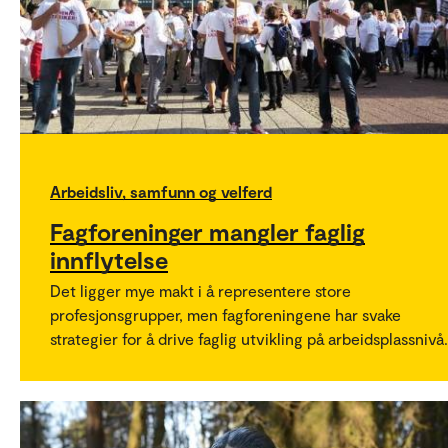
Arbeidsliv, samfunn og velferd
Fagforeninger mangler faglig
innflytelse
Det ligger mye makt i å representere store
profesjonsgrupper, men fagforeningene har svake
strategier for å drive faglig utvikling på arbeidsplassnivå.