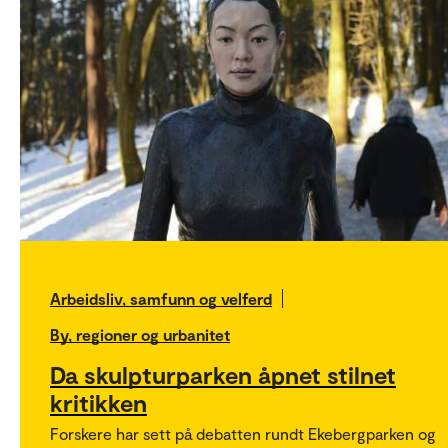
Arbeidsliv, samfunn og velferd
By, regioner og urbanitet
Da skulpturparken åpnet stilnet
kritikken
Forskere har sett på debatten rundt Ekebergparken og