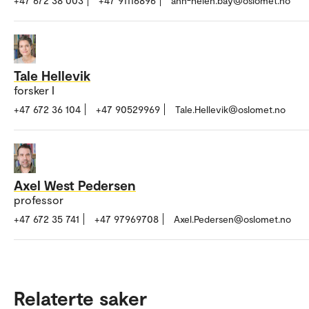
+47 672 38 003
+47 91116896
ann-helen.bay@oslomet.no
Tale Hellevik
forsker I
+47 672 36 104
+47 90529969
Tale.Hellevik@oslomet.no
Axel West Pedersen
professor
+47 672 35 741
+47 97969708
Axel.Pedersen@oslomet.no
Relaterte saker