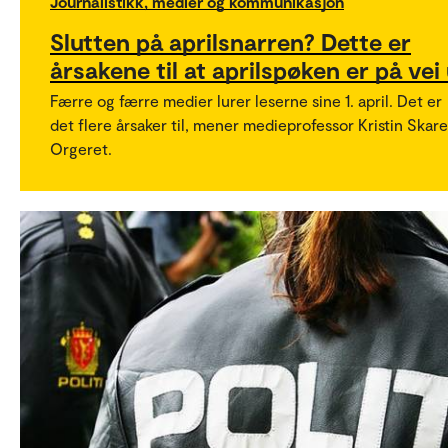
Journalistikk, medier og kommunikasjon
Slutten på aprilsnarren? Dette er
årsakene til at aprilspøken er på vei
Færre og færre medier lurer leserne sine 1. april. Det er
det flere årsaker til, mener medieprofessor Kristin Skare
Orgeret.