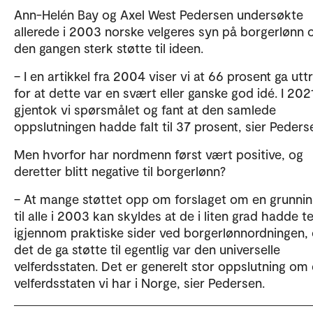
Ann-Helén Bay og Axel West Pedersen undersøkte
allerede i 2003 norske velgeres syn på borgerlønn o
den gangen sterk støtte til ideen.
– I en artikkel fra 2004 viser vi at 66 prosent ga utt
for at dette var en svært eller ganske god idé. I 202
gjentok vi spørsmålet og fant at den samlede
oppslutningen hadde falt til 37 prosent, sier Peders
Men hvorfor har nordmenn først vært positive, og
deretter blitt negative til borgerlønn?
– At mange støttet opp om forslaget om en grunnin
til alle i 2003 kan skyldes at de i liten grad hadde t
igjennom praktiske sider ved borgerlønnordningen, 
det de ga støtte til egentlig var den universelle
velferdsstaten. Det er generelt stor oppslutning om
velferdsstaten vi har i Norge, sier Pedersen.