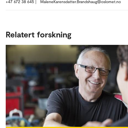
+47 672 38 645
MaleneKarensdatter.Brandshaug@oslomet.no
Relatert forskning