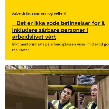
Arbeidsliv, samfunn og velferd
– Det er ikke gode betingelser for å
inkludere sårbare personer i
arbeidslivet vårt
Økt mentorinnsats på arbeidsplassen viser imidlertid g
resultater.