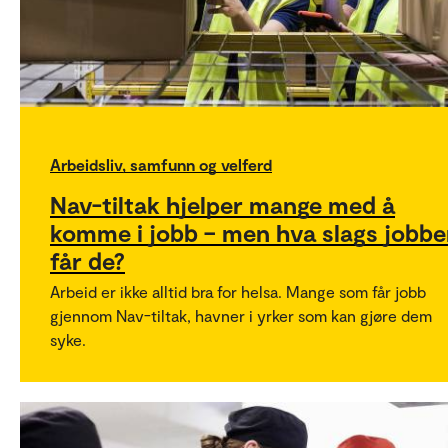
Arbeidsliv, samfunn og velferd
Nav-tiltak hjelper mange med å
komme i jobb – men hva slags jobbe
får de?
Arbeid er ikke alltid bra for helsa. Mange som får jobb
gjennom Nav-tiltak, havner i yrker som kan gjøre dem
syke.