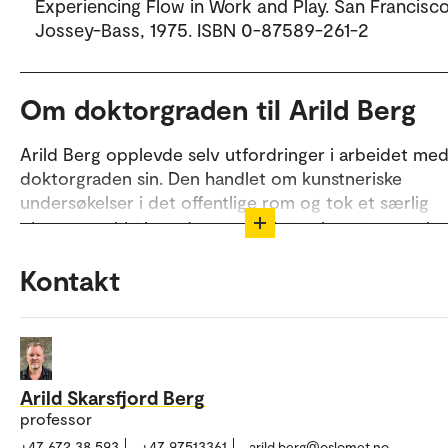
Experiencing Flow in Work and Play. San Francisco
Jossey-Bass, 1975. ISBN 0-87589-261-2
Om doktorgraden til Arild Berg
Arild Berg opplevde selv utfordringer i arbeidet me
doktorgraden sin. Den handlet om kunstneriske
undersøkelser i det offentlige rom og tok et særlig
utgangspunkt i hvordan medvirkning kan gjennomfø
ved bruk av materialenes estetikk.
Kontakt
Gjennom å gå inn i kreative prosesser i problemløsni
ønsket han å skape kunst for helt ulike kontekster og
ulike mennesker i det virkelige liv. Derfor laget han k
for et kirkerom, en skole og et sykehus.
Arild Skarsfjord Berg
Det var utfordrende prosesser på svært ulike måter 
professor
tre institusjonene. I kirken samarbeidet han med ma
+47 672 38 593
+47 97513361
arild.berg@oslomet.no