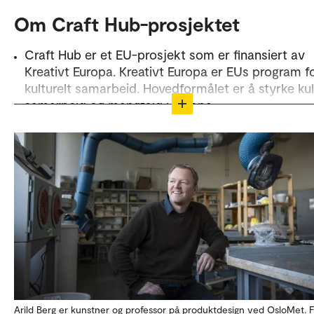
Om Craft Hub-prosjektet
Craft Hub er et EU-prosjekt som er finansiert av
Kreativt Europa. Kreativt Europa er EUs program f
kulturelt samarbeid. Hovedformålet er å styrke kul
samarbeid og mangfold i Europa.
Craft Hub-prosjektet ledes av Carlow County Cou
Ireland. Ved OsloMet er det Institutt for produktd
og Institutt for estetiske fag som driver
forskningsprosjektet.
Forskningsprosjektet retter søkelys på håndverk s
lys av kulturarv og hva som kan være
håndverksteknikkenes nye relevans i vår tid og i
framtiden. Prosjektet har som mål å lage et digital
materialbibliotek, utstillinger og workshops.
Mer om Craft Hub (crafthub.eu)
Arild Berg er kunstner og professor på produktdesign ved OsloMet. F