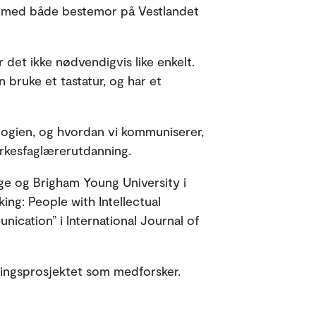
re med både bestemor på Vestlandet
det ikke nødvendigvis like enkelt.
 bruke et tastatur, og har et
logien, og hvordan vi kommuniserer,
 yrkesfaglærerutdanning.
ge og Brigham Young University i
ing: People with Intellectual
nication” i International Journal of
ningsprosjektet som medforsker.