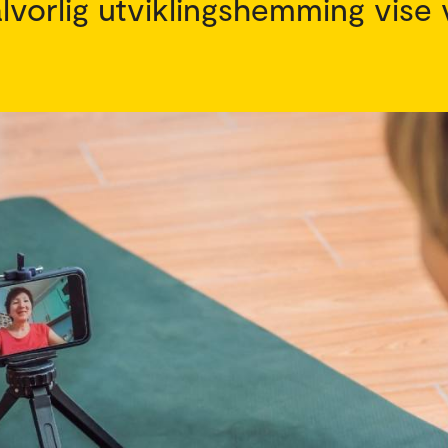
orlig utviklingshemming vise v