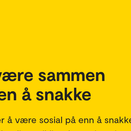
i være sammen
ten å snakke
r å være sosial på enn å snakk