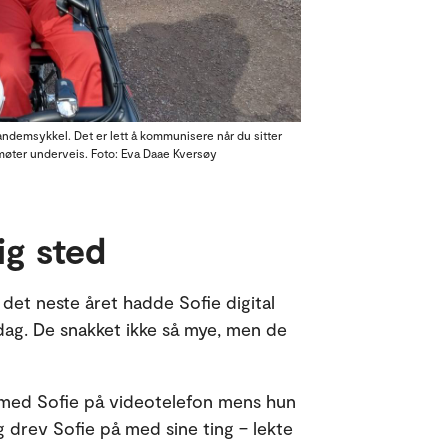
tandemsykkel. Det er lett å kommunisere når du sitter
øter underveis. Foto: Eva Daae Kversøy
ig sted
det neste året hadde Sofie digital
 dag. De snakket ikke så mye, men de
med Sofie på videotelefon mens hun
g drev Sofie på med sine ting – lekte