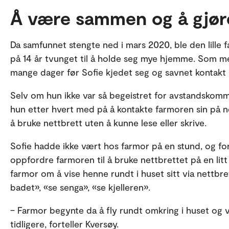
Å være sammen og å gjø
Da samfunnet stengte ned i mars 2020, ble den lill
på 14 år tvunget til å holde seg mye hjemme. Som me
mange dager før Sofie kjedet seg og savnet kontak
Selv om hun ikke var så begeistret for avstandskomm
hun etter hvert med på å kontakte farmoren sin på ne
å bruke nettbrett uten å kunne lese eller skrive.
Sofie hadde ikke vært hos farmor på en stund, og for
oppfordre farmoren til å bruke nettbrettet på en lit
farmor om å vise henne rundt i huset sitt via nettbre
badet», «se senga», «se kjelleren».
– Farmor begynte da å fly rundt omkring i huset og v
tidligere, forteller Kversøy.