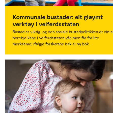
Kommunale bustader: eit gløymt
verktøy i velferdsstaten
Bustad er viktig, og den sosiale bustadpolitikken er ein 
berebjelkane i velferdsstaten vår, men får for lite
merksemd, ifølgje forskarane bak ei ny bok.