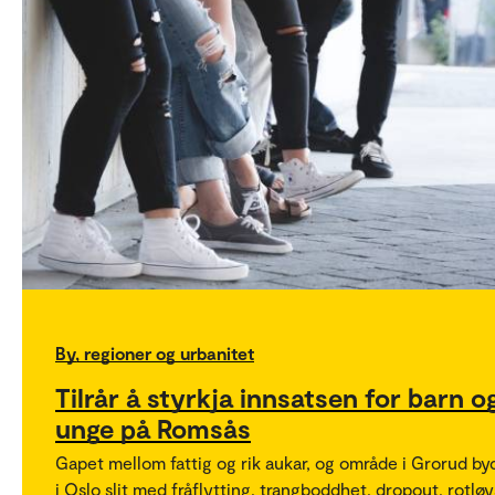
By, regioner og urbanitet
Tilrår å styrkja innsatsen for barn o
unge på Romsås
Gapet mellom fattig og rik aukar, og område i Grorud by
i Oslo slit med fråflytting, trangboddhet, dropout, rotlø