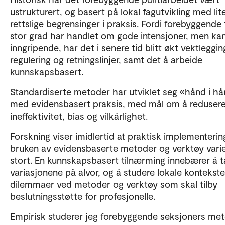
ustrukturert, og basert på lokal fagutvikling med lit
rettslige begrensinger i praksis. Fordi forebyggende t
stor grad har handlet om gode intensjoner, men ka
inngripende, har det i senere tid blitt økt vektleggin
regulering og retningslinjer, samt det å arbeide
kunnskapsbasert.
Standardiserte metoder har utviklet seg «hånd i h
med evidensbasert praksis, med mål om å reduser
ineffektivitet, bias og vilkårlighet.
Forskning viser imidlertid at praktisk implementerin
bruken av evidensbaserte metoder og verktøy varie
stort. En kunnskapsbasert tilnærming innebærer å t
variasjonene på alvor, og å studere lokale kontekst
dilemmaer ved metoder og verktøy som skal tilby
beslutningsstøtte for profesjonelle.
Empirisk studerer jeg forebyggende seksjoners me