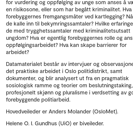
for vurdering og oppfølging av unge som anses å væ
en risikosone, eller som har begått kriminalitet. Hva
forebyggernes fremgangsmåter ved kartlegging? Når
de kalle inn til bekymringssamtaler? Hvilke erfaringe
de med trygghetssamtaler med kriminalitetsutsatt
ungdom? Hva er egentlig forebyggernes rolle og ans
oppfølgingsarbeidet? Hva kan skape barrierer for
arbeidet?
Datamaterialet består av intervjuer og observasjon
det praktiske arbeidet i Oslo politidistrikt, samt
dokumenter, og blir analysert ut fra en pragmatisk
sosiologisk ramme og teorier om beslutningstaking,
profesjonelt skjønn og pluralisme i verdsetting av g
forebyggende politiarbeid.
Hovedveileder er Anders Molander (OsloMet).
Helene O. I. Gundhus (UiO) er biveileder.