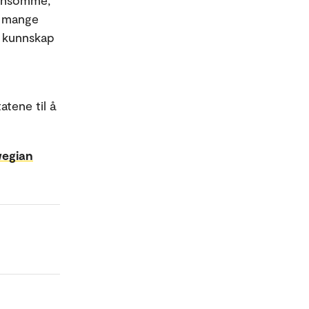
 ensomme,
or mange
k kunnskap
tene til å
wegian