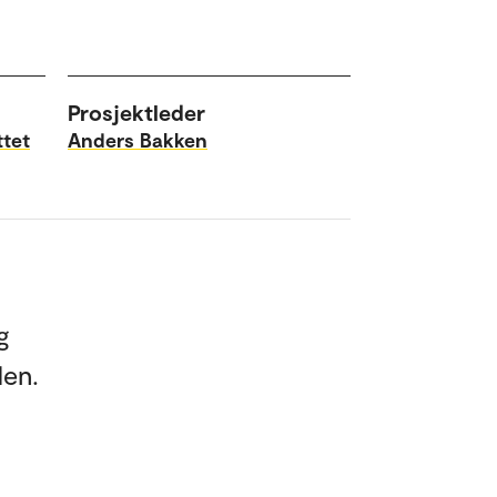
Prosjektleder
ttet
Anders Bakken
g
den.