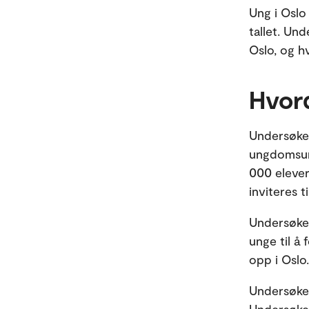
Ung i Oslo
tallet. Un
Oslo, og h
Hvord
Undersøkel
ungdomsun
000 elever 
inviteres t
Undersøkel
unge til å
opp i Oslo.
Undersøkel