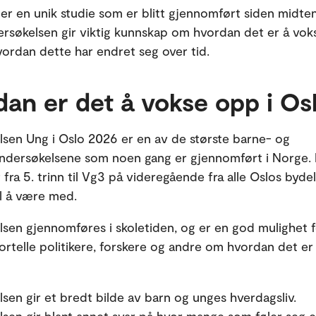
 er en unik studie som er blitt gjennomført siden midte
dersøkelsen gir viktig kunnskap om hvordan det er å vok
vordan dette har endret seg over tid.
an er det å vokse opp i Os
sen Ung i Oslo 2026 er en av de største barne- og
dersøkelsene som noen gang er gjennomført i Norge.
fra 5. trinn til Vg3 på videregående fra alle Oslos byde
il å være med.
sen gjennomføres i skoletiden, og er en god mulighet 
 fortelle politikere, forskere og andre om hvordan det er
sen gir et bredt bilde av barn og unges hverdagsliv.