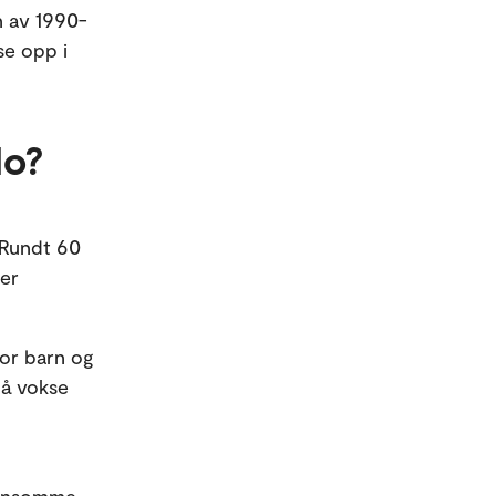
n av 1990-
se opp i
lo?
 Rundt 60
ler
for barn og
 å vokse