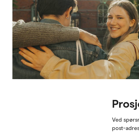
Prosj
Ved spørsm
post-adres