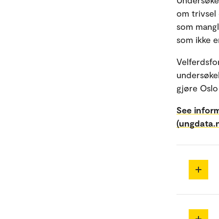
Undersøkel
om trivsel
som mangle
som ikke er
Velferdsfo
undersøkel
gjøre Oslo
See infor
(ungdata.n