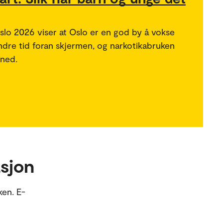
lo 2026 viser at Oslo er en god by å vokse
ndre tid foran skjermen, og narkotikabruken
 ned.
sjon
ken. E-