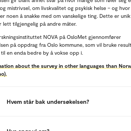
sen gir blant annet svar på hvor mange som føler seg
 og mistrivsel, om livskvalitet og psykisk helse – og hv
r noen å snakke med om vanskelige ting. Dette er uni
 lett tilgjengelig på andre måter.
rskningsinstituttet NOVA på OsloMet gjennomfører
sen på oppdrag fra Oslo kommune, som vil bruke resulta
 til en enda bedre by å vokse opp i.
mation about the survey in other languages than Nor
o).
Hvem står bak undersøkelsen?