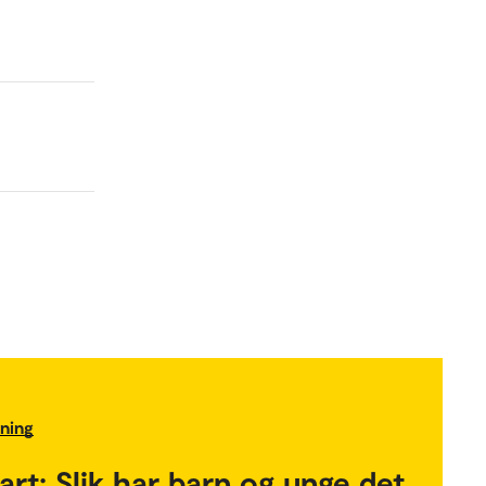
nning
rt: Slik har barn og unge det