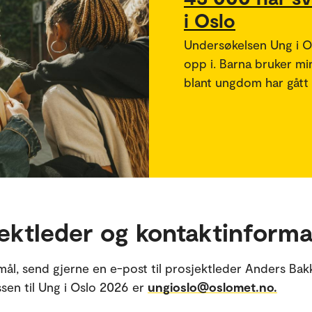
i Oslo
Undersøkelsen Ung i Os
opp i. Barna bruker mi
blant ungdom har gått
ektleder og kontaktinforma
ål, send gjerne en e-post til prosjektleder Anders Bak
sen til Ung i Oslo 2026 er
ungioslo@oslomet.no.