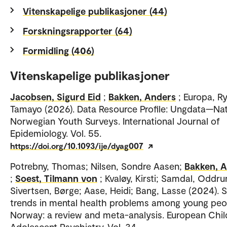
Vitenskapelige publikasjoner (44)
Forskningsrapporter (64)
Formidling (406)
Vitenskapelige publikasjoner
Jacobsen, Sigurd Eid
;
Bakken, Anders
; Europa, R
Tamayo (2026). Data Resource Profile: Ungdata—Nat
Norwegian Youth Surveys. International Journal of
Epidemiology. Vol. 55.
https://doi.org/10.1093/ije/dyag007
Potrebny, Thomas; Nilsen, Sondre Aasen;
Bakken, 
;
Soest, Tilmann von
; Kvaløy, Kirsti; Samdal, Oddru
Sivertsen, Børge; Aase, Heidi; Bang, Lasse (2024). 
trends in mental health problems among young peo
Norway: a review and meta-analysis. European Chil
Adolescent Psychiatry. Vol. 34.