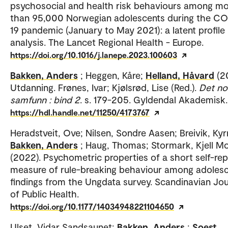
psychosocial and health risk behaviours among m
than 95,000 Norwegian adolescents during the C
19 pandemic (January to May 2021): a latent profile
analysis. The Lancet Regional Health - Europe.
https://doi.org/10.1016/j.lanepe.2023.100603
Bakken, Anders
; Heggen, Kåre;
Helland, Håvard
(2
Utdanning. Frønes, Ivar; Kjølsrød, Lise (Red.).
Det no
samfunn : bind 2
. s. 179-205. Gyldendal Akademisk.
https://hdl.handle.net/11250/4173767
Heradstveit, Ove; Nilsen, Sondre Aasen; Breivik, Kyr
Bakken, Anders
; Haug, Thomas; Stormark, Kjell M
(2022). Psychometric properties of a short self-rep
measure of rule-breaking behaviour among adolesc
findings from the Ungdata survey. Scandinavian Jou
of Public Health.
https://doi.org/10.1177/14034948221104650
Ulset, Vidar Sandsaunet;
Bakken, Anders
;
Soest,