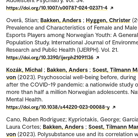
https://doi.org/10.1007/s00787-024-02371-4
Overå, Stian;
Bakken, Anders
;
Hyggen, Christer
(2
Prevalence and Characteristics of Female and Male
Esports Players among Norwegian Youth: A General
Population Study. International Journal of Environm
Research and Public Health (IJERPH). Vol. 21.
https://doi.org/10.3390/ijerph21091136
Kozák, Michal
;
Bakken, Anders
;
Soest, Tilmann M
von
(2023). Psychosocial well-being before, during
after the COVID-19 pandemic: a nationwide study o
more than half a million Norwegian adolescents. Na
Mental Health.
https://doi.org/10.1038/s44220-023-00088-y
Cano, Ruben Rodriguez; Kypriotakis, George; Garcia
Laura Cortes;
Bakken, Anders
;
Soest, Tilmann Mar
von
(2023). Polysubstance use and its correlation w