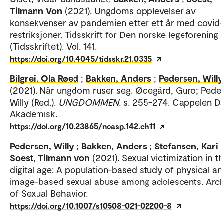
Tilmann Von
(2021). Ungdoms opplevelser av
konsekvenser av pandemien etter ett år med covid
restriksjoner. Tidsskrift for Den norske legeforening
(Tidsskriftet). Vol. 141.
https://doi.org/10.4045/tidsskr.21.0335
Bilgrei, Ola Røed
;
Bakken, Anders
;
Pedersen, Will
(2021). Når ungdom ruser seg. Ødegård, Guro; Pede
Willy (Red.).
UNGDOMMEN
. s. 255-274. Cappelen
Akademisk.
https://doi.org/10.23865/noasp.142.ch11
Pedersen, Willy
;
Bakken, Anders
;
Stefansen, Kari
Soest, Tilmann von
(2021). Sexual victimization in t
digital age: A population-based study of physical a
image-based sexual abuse among adolescents. Arc
of Sexual Behavior.
https://doi.org/10.1007/s10508-021-02200-8