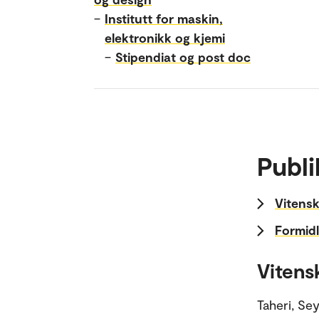
–
Institutt for maskin,
elektronikk og kjemi
–
Stipendiat og post doc
Publi
Vitensk
Formidl
Vitens
Taheri, S