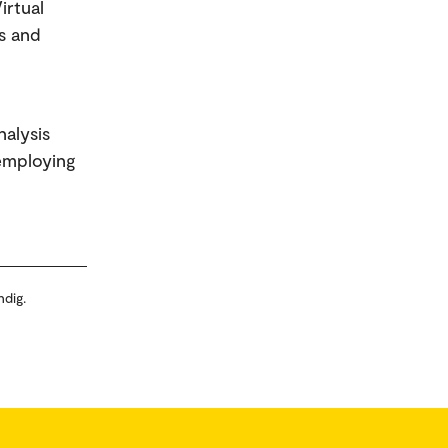
irtual
s and
nalysis
 employing
ndig.