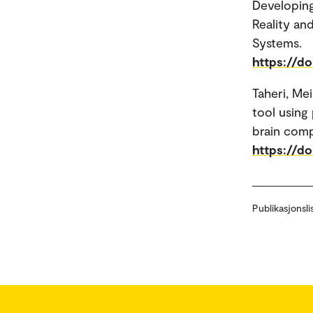
Developing
Reality an
Systems.
https://d
Taheri, Me
tool using 
brain comp
https://do
Publikasjonsli