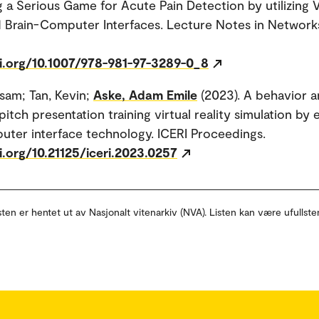
 a Serious Game for Acute Pain Detection by utilizing V
d Brain-Computer Interfaces. Lecture Notes in Network
oi.org/10.1007/978-981-97-3289-0_8
isam; Tan, Kevin;
Aske, Adam Emile
(2023). A behavior a
pitch presentation training virtual reality simulation by
uter interface technology. ICERI Proceedings.
i.org/10.21125/iceri.2023.0257
sten er hentet ut av Nasjonalt vitenarkiv (NVA). Listen kan være ufullste