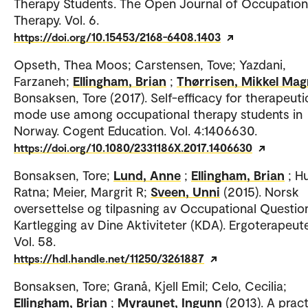
Therapy Students. The Open Journal of Occupation
Therapy. Vol. 6.
https://doi.org/10.15453/2168-6408.1403
Opseth, Thea Moos; Carstensen, Tove; Yazdani,
Farzaneh;
Ellingham, Brian
;
Thørrisen, Mikkel Ma
Bonsaksen, Tore (2017). Self-efficacy for therapeuti
mode use among occupational therapy students in
Norway. Cogent Education. Vol. 4:1406630.
https://doi.org/10.1080/2331186X.2017.1406630
Bonsaksen, Tore;
Lund, Anne
;
Ellingham, Brian
; H
Ratna; Meier, Margrit R;
Sveen, Unni
(2015). Norsk
oversettelse og tilpasning av Occupational Question
Kartlegging av Dine Aktiviteter (KDA). Ergoterapeut
Vol. 58.
https://hdl.handle.net/11250/3261887
Bonsaksen, Tore; Granå, Kjell Emil; Celo, Cecilia;
Ellingham, Brian
;
Myraunet, Ingunn
(2013). A prac