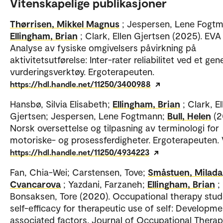
Vitenskapelige publikasjoner
Thørrisen, Mikkel Magnus
; Jespersen, Lene Fogt
Ellingham, Brian
; Clark, Ellen Gjertsen (2025). EVA
Analyse av fysiske omgivelsers påvirkning på
aktivitetsutførelse: Inter-rater reliabilitet ved et gen
vurderingsverktøy. Ergoterapeuten.
https://hdl.handle.net/11250/3400988
Hansbø, Silvia Elisabeth;
Ellingham, Brian
; Clark, El
Gjertsen; Jespersen, Lene Fogtmann;
Bull, Helen
(2
Norsk oversettelse og tilpasning av terminologi for
motoriske- og prosessferdigheter. Ergoterapeuten. V
https://hdl.handle.net/11250/4934223
Fan, Chia-Wei; Carstensen, Tove;
Småstuen, Milada
Cvancarova
; Yazdani, Farzaneh;
Ellingham, Brian
;
Bonsaksen, Tore (2020). Occupational therapy stud
self-efficacy for therapeutic use of self: Developm
associated factors. Journal of Occupational Thera