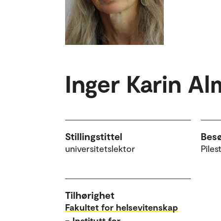
Inger Karin Al
Stillingstittel
Bes
universitetslektor
Piles
Tilhørighet
Fakultet for helsevitenskap
–
Institutt for