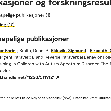
kasjoner og forskningsresul
apelige publikasjoner (1)
ing (17)
kapelige publikasjoner
er Karin
; Smith, Dean, P.;
Eldevik, Sigmund
;
Eikeseth, 
ergent Intraverbal and Reverse Intraverbal Behavior Fol
raining in Children with Autism Spectrum Disorder. The A
avior.
l.handle.net/11250/5119121
sten er hentet ut av Nasjonalt vitenarkiv (NVA). Listen kan være ufullste