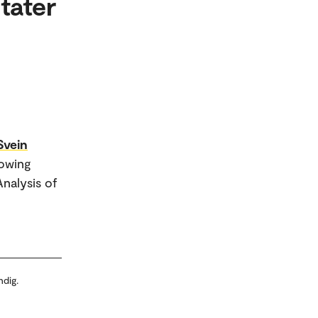
tater
Svein
lowing
nalysis of
ndig.