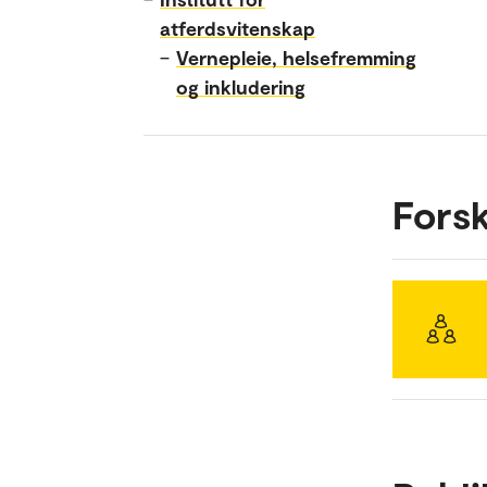
atferdsvitenskap
–
Vernepleie, helsefremming
og inkludering
Fors