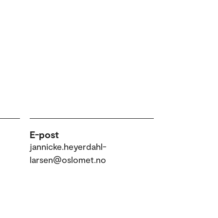
E-post
jannicke.heyerdahl-
larsen@oslomet.no