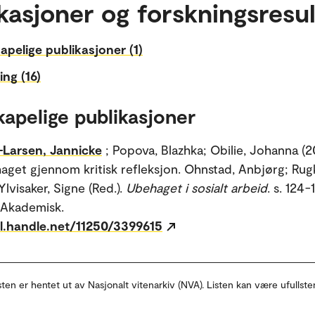
kasjoner og forskningsresul
apelige publikasjoner (1)
ing (16)
kapelige publikasjoner
-Larsen, Jannicke
; Popova, Blazhka; Obilie, Johanna (2
get gjennom kritisk refleksjon. Ohnstad, Anbjørg; Rug
lvisaker, Signe (Red.).
Ubehaget i sosialt arbeid
. s. 124-
 Akademisk.
dl.handle.net/11250/3399615
sten er hentet ut av Nasjonalt vitenarkiv (NVA). Listen kan være ufullste