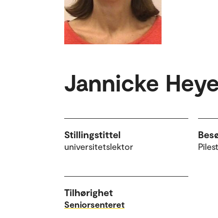
Jannicke Heye
Stillingstittel
Bes
universitetslektor
Piles
Tilhørighet
Seniorsenteret