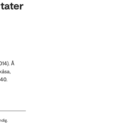
tater
014). Å
kåsa,
140.
ndig.