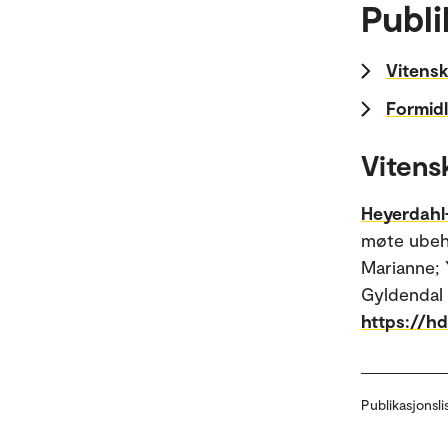
Publi
Vitensk
Formidl
Vitens
Heyerdahl
møte ubeha
Marianne; Y
Gyldendal
https://h
Publikasjonsli