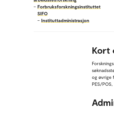
–
Forbruksforskningsinstituttet
SIFO
–
Instituttadministrasjon
Kort
Forsknings
søknadsstø
og øvrige 
PES/POS, 
Admi