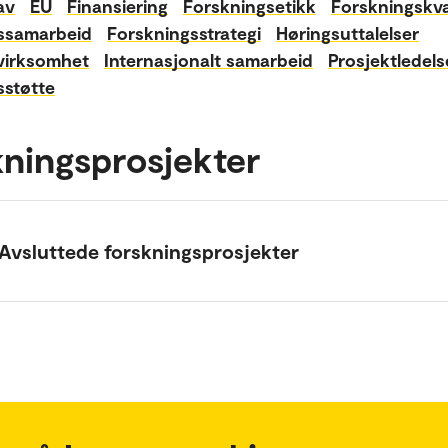
av
EU
Finansiering
Forskningsetikk
Forskningskva
ssamarbeid
Forskningsstrategi
Høringsuttalelser
virksomhet
Internasjonalt samarbeid
Prosjektledels
sstøtte
ningsprosjekter
Avsluttede forskningsprosjekter