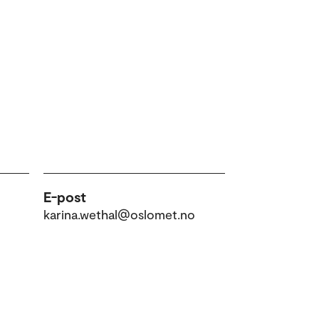
E-post
karina.wethal@oslomet.no