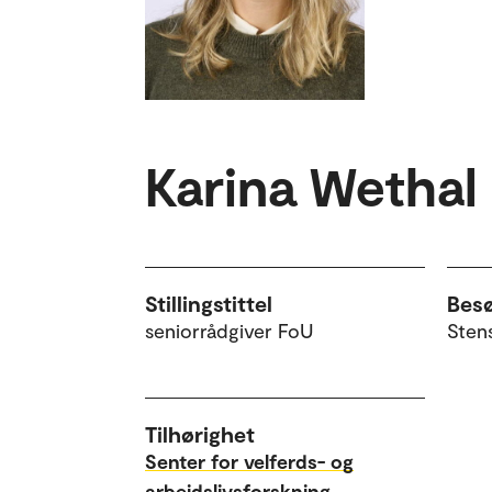
Karina Wethal
Stillingstittel
Bes
seniorrådgiver FoU
Sten
Tilhørighet
Senter for velferds- og
arbeidslivsforskning