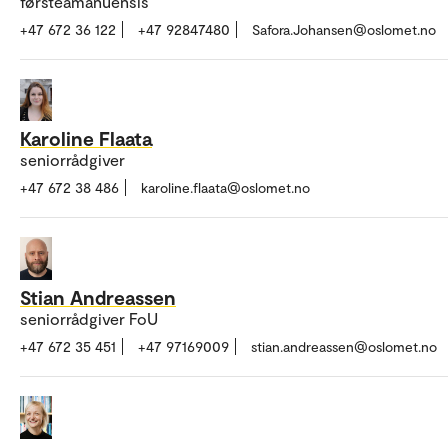
førsteamanuensis
+47 672 36 122
+47 92847480
Safora.Johansen@oslomet.no
Karoline Flaata
seniorrådgiver
+47 672 38 486
karoline.flaata@oslomet.no
Stian Andreassen
seniorrådgiver FoU
+47 672 35 451
+47 97169009
stian.andreassen@oslomet.no