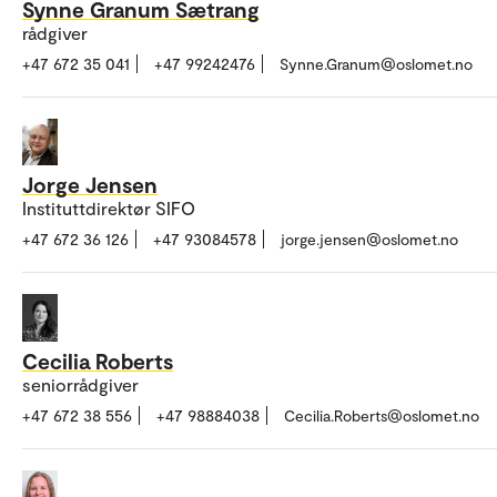
Synne Granum Sætrang
rådgiver
+47 672 35 041
+47 99242476
Synne.Granum@oslomet.no
Jorge Jensen
Instituttdirektør SIFO
+47 672 36 126
+47 93084578
jorge.jensen@oslomet.no
Cecilia Roberts
seniorrådgiver
+47 672 38 556
+47 98884038
Cecilia.Roberts@oslomet.no