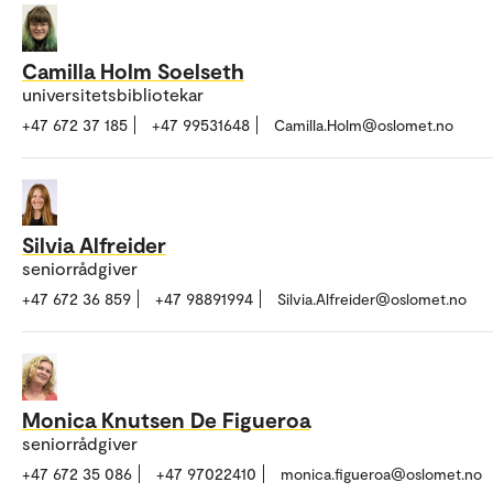
Camilla Holm Soelseth
universitetsbibliotekar
+47 672 37 185
+47 99531648
Camilla.Holm@oslomet.no
Silvia Alfreider
seniorrådgiver
+47 672 36 859
+47 98891994
Silvia.Alfreider@oslomet.no
Monica Knutsen De Figueroa
seniorrådgiver
+47 672 35 086
+47 97022410
monica.figueroa@oslomet.no