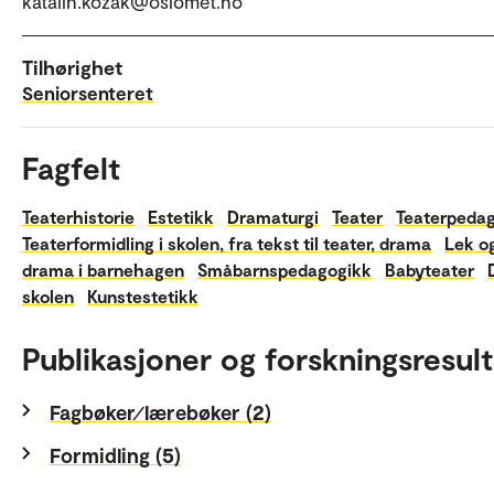
katalin.kozak@oslomet.no
Tilhørighet
Seniorsenteret
Fagfelt
Teaterhistorie
Estetikk
Dramaturgi
Teater
Teaterpeda
Teaterformidling i skolen, fra tekst til teater, drama
Lek o
drama i barnehagen
Småbarnspedagogikk
Babyteater
skolen
Kunstestetikk
Publikasjoner og forskningsresult
Fagbøker⁄lærebøker (2)
Formidling (5)