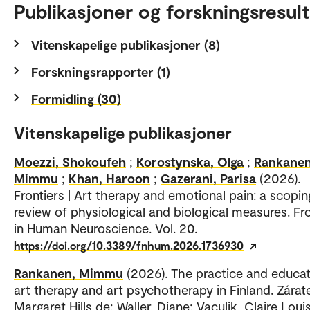
Publikasjoner og forskningsresult
Vitenskapelige publikasjoner (8)
Forskningsrapporter (1)
Formidling (30)
Vitenskapelige publikasjoner
Moezzi, Shokoufeh
;
Korostynska, Olga
;
Rankanen
Mimmu
;
Khan, Haroon
;
Gazerani, Parisa
(2026).
Frontiers | Art therapy and emotional pain: a scopin
review of physiological and biological measures. Fro
in Human Neuroscience. Vol. 20.
https://doi.org/10.3389/fnhum.2026.1736930
Rankanen, Mimmu
(2026). The practice and educat
art therapy and art psychotherapy in Finland. Zárat
Margaret Hills de; Waller, Diane; Vaculik, Claire Loui