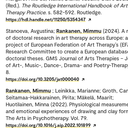
(Red.).
The Routledge International Handbook of Art
Therapy Practice
. s. 582-592. Routledge.
https://hdl.handle.net/11250/5354347
Stanoeva, Avgustina;
Rankanen, Mimmu
(2024). A 
of doctoral research in art therapy across Europe: a
project of European Federation of Art Therapy’s (EF
Research Committee to create a European databas
doctoral theses. GMS Journal of Arts Therapies – J
of Art-, Music-, Dance-, Drama- and Poetry-Therapy
8.
https://doi.org/10.3205/jat000040
Rankanen, Mimmu
; Leinikka, Marianne; Groth, Cam
Seitamaa-Hakkarainen, Pirita; Mäkelä, Maarit;
Huotilainen, Minna (2022). Physiological measurem
and emotional experiences of drawing and clay for
The Arts in Psychotherapy. Vol. 79.
https://doi.org/10.1016/j.aip.2022.101899