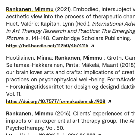
Rankanen, Mimmu
(2021). Embodied, intersubjecti
aesthetic view into the process of therapeutic cha
Huet, Valérie; Kapitan, Lynn (Red.).
International Ad
in Art Therapy Research and Practice: The Emerging
Picture
. s. 141-148. Cambridge Scholars Publishing.
https://hdl.handle.net/11250/4574115
Huotilainen, Minna;
Rankanen, Mimmu
; Groth, Cam
Seitamaa-Hakkarainen, Pirita; Mäkelä, Maarit (2018
our brain loves arts and crafts: Implications of creat
practices on psychophysical well-being. FormAkad
- Forskningstidsskriftet for design og designdidakti
Vol. 11.
https://doi.org/10.7577/formakademisk.1908
Rankanen, Mimmu
(2016). Clients’ experiences of t
impacts of an experiential art therapy group. The Ar
Psychotherapy. Vol. 50.